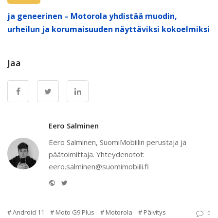
ja geneerinen – Motorola yhdistää muodin,
urheilun ja korumaisuuden näyttäviksi kokoelmiksi
Jaa
Eero Salminen
Eero Salminen, SuomiMobiilin perustaja ja
päätoimittaja. Yhteydenotot:
eero.salminen@suomimobiili.fi
Website
Twitter
Android 11
Moto G9 Plus
Motorola
Päivitys
0