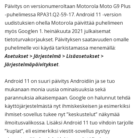
Päivitys on versionumeroltaan Motorola Moto G9 Plus
-puhelimessa RPA31.Q2-59-17. Android 11 -version
uudistuksien ohella Motorola päivittää puhelimeen
myös Googlen 1. heinäkuuta 2021 julkaisemat
tietoturvakorjaukset. Päivityksen saatavuuden omalle
puhelimelle voi käydä tarkistamassa menemällä:
Asetukset > Järjestelmä > Lisäasetukset >
Järjestelmäpäivitykset
.
Android 11 on suuri päivitys Androidiin ja se tuo
mukanaan monia uusia ominaisuuksia sekä
parannuksia aikaisempaan. Google on halunnut tehdä
käyttöjärjestelmästä nyt ihmiskeskeisen ja esimerkiksi
ihmiset-sovellus tukee nyt ”keskustelut” näkymää
ilmoitusvalikossa. Lisäksi Android 11 tuo vihdoin tarjolle
”kuplat”, eli esimerkiksi viestit-sovellus pystyy