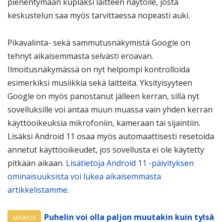
pienentymään kuplaksi laitteen näytölle, josta
keskustelun saa myös tarvittaessa nopeasti auki.
Pikavalinta- sekä sammutusnäkymistä Google on
tehnyt aikaisemmasta selvästi eroavan.
Ilmoitusnäkymässä on nyt helpompi kontrolloida
esimerkiksi musiikkia sekä laitteita. Yksityisyyteen
Google on myös panostanut jälleen kerran, sillä nyt
sovelluksille voi antaa muun muassa vain yhden kerran
käyttöoikeuksia mikrofoniin, kameraan tai sijaintiin.
Lisäksi Android 11 osaa myös automaattisesti resetoida
annetut käyttöoikeudet, jos sovellusta ei ole käytetty
pitkään aikaan.
Lisätietoja Android 11 -päivityksen
ominaisuuksista voi lukea aikaisemmasta
artikkelistamme.
Puhelin voi olla paljon muutakin kuin tylsä
MAINOS