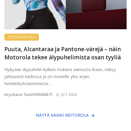
SPONSOROITU
Puuta, Alcantaraa ja Pantone-värejä – näin
Motorola tekee älypuhelimista osan tyyliä
Nykyään älypuhelin kulkee mukana aamusta iltaan, näkyy
jatkuvasti kädessä ja on monelle yksi arjen
henkilökohtaisimmista ...
SuomiMobiili.fi
Kirjoittanut
22.7.2026
NÄYTÄ KAIKKI MOTOROLA