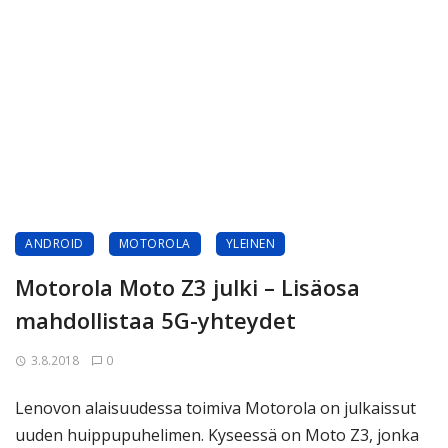
ANDROID
MOTOROLA
YLEINEN
Motorola Moto Z3 julki – Lisäosa
mahdollistaa 5G-yhteydet
3.8.2018
0
Lenovon alaisuudessa toimiva Motorola on julkaissut
uuden huippupuhelimen. Kyseessä on Moto Z3, jonka