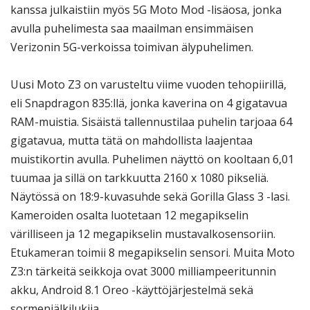
kanssa julkaistiin myös 5G Moto Mod -lisäosa, jonka
avulla puhelimesta saa maailman ensimmäisen
Verizonin 5G-verkoissa toimivan älypuhelimen.
Uusi Moto Z3 on varusteltu viime vuoden tehopiirillä,
eli Snapdragon 835:llä, jonka kaverina on 4 gigatavua
RAM-muistia. Sisäistä tallennustilaa puhelin tarjoaa 64
gigatavua, mutta tätä on mahdollista laajentaa
muistikortin avulla. Puhelimen näyttö on kooltaan 6,01
tuumaa ja sillä on tarkkuutta 2160 x 1080 pikseliä.
Näytössä on 18:9-kuvasuhde sekä Gorilla Glass 3 -lasi.
Kameroiden osalta luotetaan 12 megapikselin
värilliseen ja 12 megapikselin mustavalkosensoriin.
Etukameran toimii 8 megapikselin sensori. Muita Moto
Z3:n tärkeitä seikkoja ovat 3000 milliampeeritunnin
akku, Android 8.1 Oreo -käyttöjärjestelmä sekä
sormenjälkilukija.