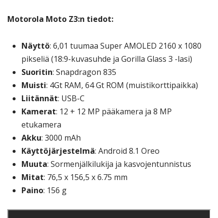
Motorola Moto Z3:n tiedot:
Näyttö
: 6,01 tuumaa Super AMOLED 2160 x 1080
pikseliä (18:9-kuvasuhde ja Gorilla Glass 3 -lasi)
Suoritin
: Snapdragon 835
Muisti
: 4Gt RAM, 64 Gt ROM (muistikorttipaikka)
Liitännät
: USB-C
Kamerat
: 12 + 12 MP pääkamera ja 8 MP
etukamera
Akku
: 3000 mAh
Käyttöjärjestelmä
: Android 8.1 Oreo
Muuta
: Sormenjälkilukija ja kasvojentunnistus
Mitat
: 76,5 x 156,5 x 6.75 mm
Paino
: 156 g