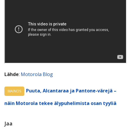
Lähde
:
Motorola Blog
Puuta, Alcantaraa ja Pantone-värejä –
MAINOS
näin Motorola tekee älypuhelimista osan tyyliä
Jaa