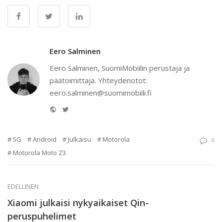
Eero Salminen
Eero Salminen, SuomiMobiilin perustaja ja
päätoimittaja. Yhteydenotot:
eero.salminen@suomimobiili.fi
Website
Twitter
5G
Android
Julkaisu
Motorola
0
Motorola Moto Z3
EDELLINEN
Xiaomi julkaisi nykyaikaiset Qin-
peruspuhelimet