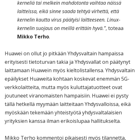
kerneliä tai melkein mahdotonta vaihtaa näissä
laitteissa, eikä sinne saada tehtyä virhettä, että
kernelin kautta virus päätyisi laitteeseen. Linux-
kernelin suojaus on meillä erittäin hyvä.”
, toteaa
Mikko Terho
.
Huawei on ollut jo pitkään Yhdysvaltain hampaissa
erityisesti tietoturvan takia ja Yhdysvallat on päätynyt
laittamaan Huawein myös kieltolistallensa. Yhdysvaltain
epäilykset Huaweita kohtaan koskevat enemmän 5G-
verkkolaitteita, mutta myös kuluttajatuotteet ovat
joutuneet viranomaisten hampaisiin. Huawei ei pysty
tällä hetkellä myymään laitteitaan Yhdysvalloissa, eikä
myöskään tekemään yhteistyötä yhdysvaltalaisien
yrityksien kanssa ilman erikoislupaa hallitukselta.
Mikko Terho kommentoi pikaisesti myös tilannetta,