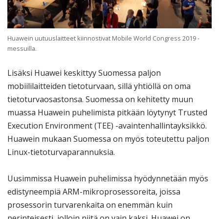
Huawein uutuuslaitteet kiinnostivat Mobile World Congress 2019 -
messuilla.
Lisäksi Huawei keskittyy Suomessa paljon
mobiililaitteiden tietoturvaan, sillä yhtiöllä on oma
tietoturvaosastonsa. Suomessa on kehitetty muun
muassa Huawein puhelimista pitkään löytynyt Trusted
Execution Environment (TEE) -avaintenhallintayksikkö.
Huawein mukaan Suomessa on myös toteutettu paljon
Linux-tietoturvaparannuksia.
Uusimmissa Huawein puhelimissa hyödynnetään myös
edistyneempiä ARM-mikroprosessoreita, joissa
prosessorin turvarenkaita on enemmän kuin
perinteisesti, jolloin niitä on vain kaksi. Huawei on