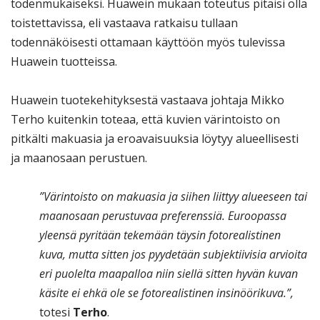
todenmukaiseksi. Huawein mukaan toteutus pitäisi olla
toistettavissa, eli vastaava ratkaisu tullaan
todennäköisesti ottamaan käyttöön myös tulevissa
Huawein tuotteissa.
Huawein tuotekehityksestä vastaava johtaja Mikko
Terho kuitenkin toteaa, että kuvien värintoisto on
pitkälti makuasia ja eroavaisuuksia löytyy alueellisesti
ja maanosaan perustuen.
”Värintoisto on makuasia ja siihen liittyy alueeseen tai
maanosaan perustuvaa preferenssiä. Euroopassa
yleensä pyritään tekemään täysin fotorealistinen
kuva, mutta sitten jos pyydetään subjektiivisia arvioita
eri puolelta maapalloa niin siellä sitten hyvän kuvan
käsite ei ehkä ole se fotorealistinen insinöörikuva.”,
totesi
Terho
.