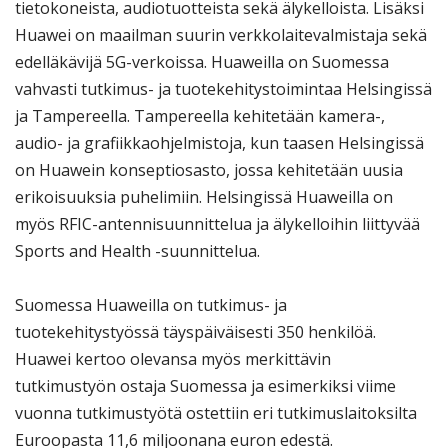
tietokoneista, audiotuotteista sekä älykelloista. Lisäksi
Huawei on maailman suurin verkkolaitevalmistaja sekä
edelläkävijä 5G-verkoissa. Huaweilla on Suomessa
vahvasti tutkimus- ja tuotekehitystoimintaa Helsingissä
ja Tampereella. Tampereella kehitetään kamera-,
audio- ja grafiikkaohjelmistoja, kun taasen Helsingissä
on Huawein konseptiosasto, jossa kehitetään uusia
erikoisuuksia puhelimiin. Helsingissä Huaweilla on
myös RFIC-antennisuunnittelua ja älykelloihin liittyvää
Sports and Health -suunnittelua.
Suomessa Huaweilla on tutkimus- ja
tuotekehitystyössä täyspäiväisesti 350 henkilöä.
Huawei kertoo olevansa myös merkittävin
tutkimustyön ostaja Suomessa ja esimerkiksi viime
vuonna tutkimustyötä ostettiin eri tutkimuslaitoksilta
Euroopasta 11,6 miljoonana euron edestä.