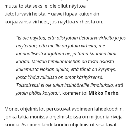
mutta toistaiseksi ei ole ollut näyttöä
tietoturvavirheistä. Huawei lupaa kuitenkin
korjaavansa virheet, jos näyttöä virheistä on.
”Ei ole näyttöä, että olisi jotain tietoturvavirheitä ja jos
näytetään, että meillä on jotain virheitä, me
luonnollisesti korjataan ne, ja tämä Suomen tiimi
korjaa. Meidän tiimillämmehän on tästä asiasta
kokemusta Nokian ajoilta, että tämä on kysymys,
jossa Yhdysvalloissa on omat käsityksensä.
Toistaiseksi ei ole tullut insinööreille ilmoituksia, että
jotain pitäisi korjata.”
, kommentoi
Mikko Terho
.
Monet ohjelmistot perustuvat avoimeen lähdekoodiin,
jonka takia monissa ohjelmistoissa on miljoonia rivejä
koodia. Avoimen lähdekoodin ohjelmistot sisältävät