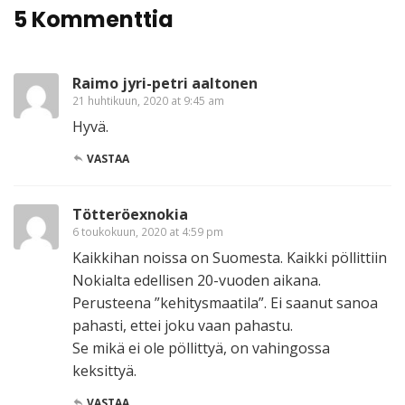
5 Kommenttia
Raimo jyri-petri aaltonen
21 huhtikuun, 2020 at 9:45 am
Hyvä.
VASTAA
Tötteröexnokia
6 toukokuun, 2020 at 4:59 pm
Kaikkihan noissa on Suomesta. Kaikki pöllittiin
Nokialta edellisen 20-vuoden aikana.
Perusteena ”kehitysmaatila”. Ei saanut sanoa
pahasti, ettei joku vaan pahastu.
Se mikä ei ole pöllittyä, on vahingossa
keksittyä.
VASTAA