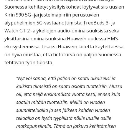
Suomessa kehitetyt yksityiskohdat löytyvät siis uusien
Kirin 990 5G -järjestelmäpiiriin perustuvien
älypuhelimien 5G-vastaanottimista, FreeBuds 3- ja
Watch GT 2 -älykellojen audio-ominaisuuksista sekä
yksittäisinä ominaisuuksina Huawein uudessa HMS-
ekosysteemissä. Lisäksi Huawein laitetta käytettäessä
on hyvä muistaa, että tietoturva on paljon Suomessa
tehtävän työn tulosta.
”Nyt voi sanoa, että paljon on saatu aikaiseksi ja
kaikista tiimeistä on saatu asioita tuotteisiin. Alussa
oli, että neljä ensimmäistä vuotta kesti, ennen kuin
saatiin mitään tuotteisiin. Meillä on vuoden
suunnitteluaika ja sen jälkeen kahden vuoden
tekoaika on hyvin tyypillistä näille uusille osille
matkapuhelimiin. Tämä on jatkuva kehittämisen