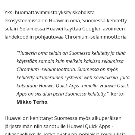
Yksi huomattavimmista yksityiskohdista
ekosysteemissä on Huawein oma, Suomessa kehitetty
selain. Selaimessa Huawei käyttää Googlen avoimeen
lähdekoodiin pohjautuvaa Chromium-selainmoottoria.
”Huawein oma selain on Suomessa kehitetty ja siinä
käytetään samoin kuin melkein kaikissa selaimissa
Chromium -selainmoottoria. Suomessa on myös
kehitetty alkuperäinen systeemi web-sovelluksiin, joita
kutsutaan Huawei Quick Apps -nimellä. Huawei Quick
Apps on siis alun perin Suomessa kehitetty.”
, kertoi
Mikko Terho
.
Huawei on kehittänyt Suomessa myös alkuperäisen
järjestelmän niin sanotuille Huawei Quick Apps -
pikasovelluksille, jotka ovat web-pohjaisia sovelluksia.