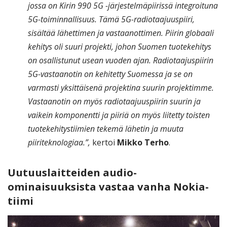
jossa on Kirin 990 5G -järjestelmäpiirissä integroituna
5G-toiminnallisuus. Tämä 5G-radiotaajuuspiiri,
sisältää lähettimen ja vastaanottimen. Piirin globaali
kehitys oli suuri projekti, johon Suomen tuotekehitys
on osallistunut usean vuoden ajan. Radiotaajuspiirin
5G-vastaanotin on kehitetty Suomessa ja se on
varmasti yksittäisenä projektina suurin projektimme.
Vastaanotin on myös radiotaajuuspiirin suurin ja
vaikein komponentti ja piiriä on myös liitetty toisten
tuotekehitystiimien tekemä lähetin ja muuta
piiriteknologiaa.”,
kertoi
Mikko Terho
.
Uutuuslaitteiden audio-
ominaisuuksista vastaa vanha Nokia-
tiimi