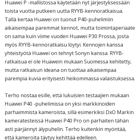
Huawei P -mallistossa käytetään nyt järjestyksessään
toista vuotta putkeen uutta RYYB-kennoratkaisua.
Tällä kertaa Huawei on tuonut P40-puhelimiin
aikaisempaa paremmat kennot, mutta toimintaperiaate
on sama kuin viime vuoden Huawei P30 Prossa, josta
myös RYYB-kennoratkaisu löytyi. Kennojen kanssa
yhteistyötä Huawei on tehnyt Sonyn kanssa. RYYB-
ratkaisua ei ole Huawein mukaan Suomessa kehitetty,
mutta ratkaisun ideana on tuottaa aikaisempaa
parempia kuvia erityisesti heikommassa valaistuksessa.
Terho nostaa esille, että lukuisien testaajien mukaan
Huawei P40 -puhelimissa on yksi markkinoiden
parhaimmista kameroista, sillä esimerkiksi DxO Markin
kameratesteissä Huawei P40 Pro on parhaiten tähän
asti pärjännyt älypuhelin. Terho kuitenkin myöntää,
että kameroita täytyy kehittää edelleen.