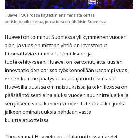
Huawei P30 Prossa käytettiin ensimmäistä kertaa
periskooppikameraa, jonka idea on lähtöisin Suomesta.
Huawei on toiminut Suomessa yli kymmenen vuoden
ajan, ja vuosien mittaan yhtiö on investoinut
huomattavia summia tutkimukseen ja
tuotekehitykseen. Huawei on kertonut, että uusien
innovaatioiden parissa työskennellään useampi vuosi,
ennen kuin ne päätyvät kuluttajatuotteisiin asti.
Huaweilla uusissa ominaisuuksissa ja tekniikoissa on
pääsääntöisesti aina aluksi vuoden suunnitteluaika ja
sen jälkeen vielä kahden vuoden toteutusaika, jonka
jälkeen ominaisuuksia nähdään vasta
kuluttajatuotteissa.
Tuoreimmat Huawein kuluttajatuotteissa nähdyt,