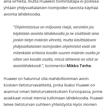
aina virheitä, mutta Huawein toimintatapa ei poikkea
yhtään yhdysvaltalaisien toimijoiden tavoista käyttää
avointa lähdekoodia.
”Ohjelmistoissa on miljoonia rivejä, varsinkin jos
käytetään avointa lähdekoodia ja ne sisältävät aina
jonkin tietyn määrän vihreitä, mutta käsittääkseni
yhdysvaltalaisten toimijoiden ohjelmistot eivät ole
mitenkään erilaisia koodin suuren määrän osalta ja
sitten sen koodin osalta, missä lähteenä on ollut se
avoinlähdekoodi.”
, kommentoi
Mikko Terho
.
Huawei on halunnut olla mahdollisimman avoin
koskien tietoturvaväitteitä, jonka lisäksi Huawei on
avannut oman tietoturvakeskuksen Euroopassa, jonne
asiakkaat voivat mennä tutkimaan lähdekoodia. Huawei
tekee tietoturvan suhteen yhteistyötä myös monien