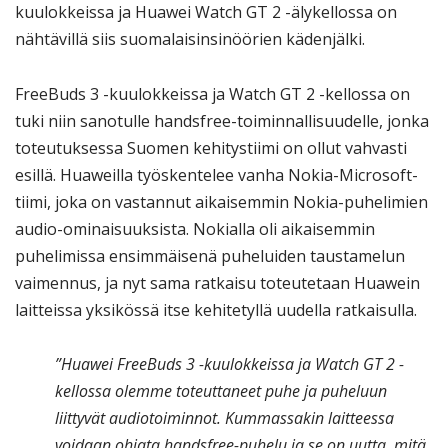
kuulokkeissa ja Huawei Watch GT 2 -älykellossa on
nähtävillä siis suomalaisinsinöörien kädenjälki.
FreeBuds 3 -kuulokkeissa ja Watch GT 2 -kellossa on
tuki niin sanotulle handsfree-toiminnallisuudelle, jonka
toteutuksessa Suomen kehitystiimi on ollut vahvasti
esillä. Huaweilla työskentelee vanha Nokia-Microsoft-
tiimi, joka on vastannut aikaisemmin Nokia-puhelimien
audio-ominaisuuksista. Nokialla oli aikaisemmin
puhelimissa ensimmäisenä puheluiden taustamelun
vaimennus, ja nyt sama ratkaisu toteutetaan Huawein
laitteissa yksikössä itse kehitetyllä uudella ratkaisulla.
”Huawei FreeBuds 3 -kuulokkeissa ja Watch GT 2 -
kellossa olemme toteuttaneet puhe ja puheluun
liittyvät audiotoiminnot. Kummassakin laitteessa
voidaan ohjata handsfree-puhelu ja se on uutta, mitä