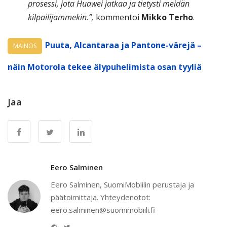
prosessi, jota Huawei jatkaa ja tietysti meidän
kilpailijammekin.”,
kommentoi
Mikko Terho
.
Puuta, Alcantaraa ja Pantone-värejä –
MAINOS
näin Motorola tekee älypuhelimista osan tyyliä
Jaa
Eero Salminen
Eero Salminen, SuomiMobiilin perustaja ja
päätoimittaja. Yhteydenotot:
eero.salminen@suomimobiili.fi
Website
Twitter