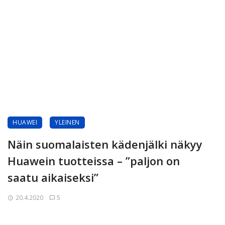
HUAWEI
YLEINEN
Näin suomalaisten kädenjälki näkyy
Huawein tuotteissa – ”paljon on
saatu aikaiseksi”
20.4.2020
5