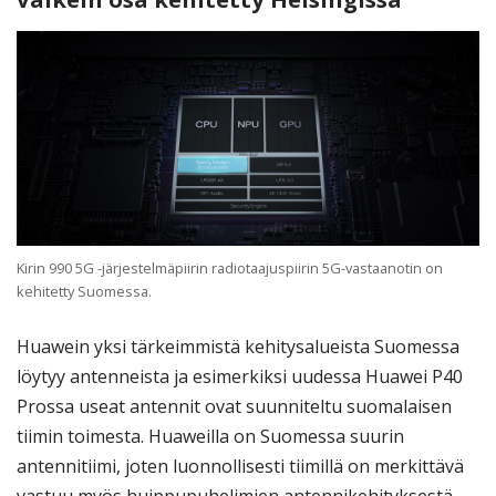
Kirin 990 5G -järjestelmäpiirin radiotaajuspiirin 5G-vastaanotin on
kehitetty Suomessa.
Huawein yksi tärkeimmistä kehitysalueista Suomessa
löytyy antenneista ja esimerkiksi uudessa Huawei P40
Prossa useat antennit ovat suunniteltu suomalaisen
tiimin toimesta. Huaweilla on Suomessa suurin
antennitiimi, joten luonnollisesti tiimillä on merkittävä
vastuu myös huippupuhelimien antennikehityksestä.