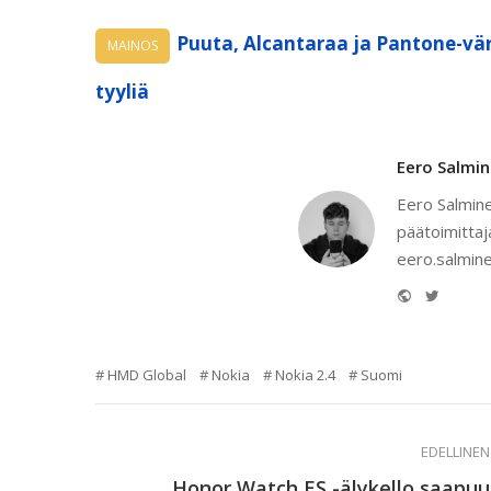
Puuta, Alcantaraa ja Pantone-vär
MAINOS
tyyliä
Eero Salmi
Eero Salmine
päätoimittaj
eero.salmine
Website
Twitter
HMD Global
Nokia
Nokia 2.4
Suomi
EDELLINEN
Honor Watch ES -älykello saapuu