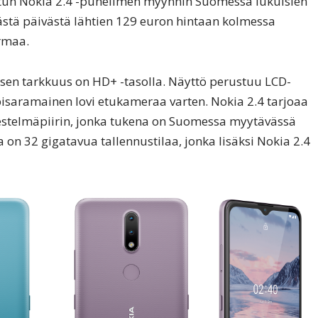
stun Nokia 2.4 -puhelimen myynnin Suomessa lukuisien
tästä päivästä lähtien 129 euron hintaan kolmessa
armaa.
 sen tarkkuus on HD+ -tasolla. Näyttö perustuu LCD-
pisaramainen lovi etukameraa varten. Nokia 2.4 tarjoaa
estelmäpiirin, jonka tukena on Suomessa myytävässä
 on 32 gigatavua tallennustilaa, jonka lisäksi Nokia 2.4