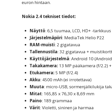
euron hintaan.
Nokia 2.4 tekniset tiedot:
Näyttö
: 6,5 tuumaa, LCD, HD+ -tarkkuus
Järjestelmäpiiri
: MediaTek Helio P22
RAM-muisti
: 2 gigatavua
Tallennustila
: 32 gigatavua + muistikort
Käyttöjärjestelmä
: Android 10 (Android
Takakamera:
13 MP pääkamera (f/2.2) 
Etukamera:
5 MP (f/2.4)
Akku
: 4500 mAh (ei irrotettava)
Muuta
: micro-USB, sormenjälkilukija tak
Mitat
: 165,85 x 76,30 x 8,69 mm
Paino
: 189 grammaa
Värit
: Violetti, sininen ja harmaa