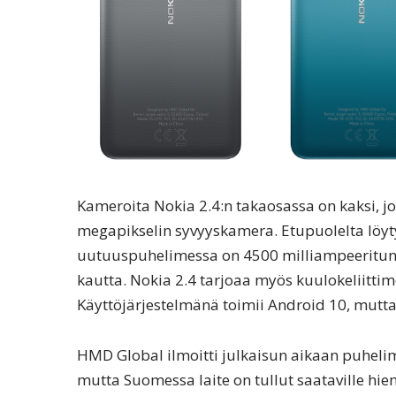
Kameroita Nokia 2.4:n takaosassa on kaksi, 
megapikselin syvyyskamera. Etupuolelta löyt
uutuuspuhelimessa on 4500 milliampeeritunni
kautta. Nokia 2.4 tarjoaa myös kuulokeliittim
Käyttöjärjestelmänä toimii Android 10, mutt
HMD Global ilmoitti julkaisun aikaan puheli
mutta Suomessa laite on tullut saataville hi