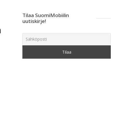
Tilaa SuomiMobiilin
uutiskirje!
n