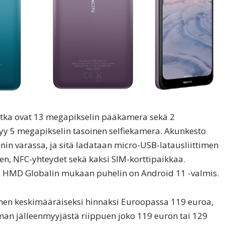
jotka ovat 13 megapikselin pääkamera sekä 2
yy 5 megapikselin tasoinen selfiekamera. Akunkesto
n varassa, ja sitä ladataan micro-USB-latausliittimen
en, NFC-yhteydet sekä kaksi SIM-korttipaikkaa.
a HMD Globalin mukaan puhelin on Android 11 -valmis.
men keskimääräiseksi hinnaksi Euroopassa 119 euroa,
eman jälleenmyyjästä riippuen joko 119 euron tai 129