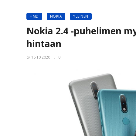
HMD
NOKIA
YLEINEN
Nokia 2.4 -puhelimen my
hintaan
16.10.2020
0