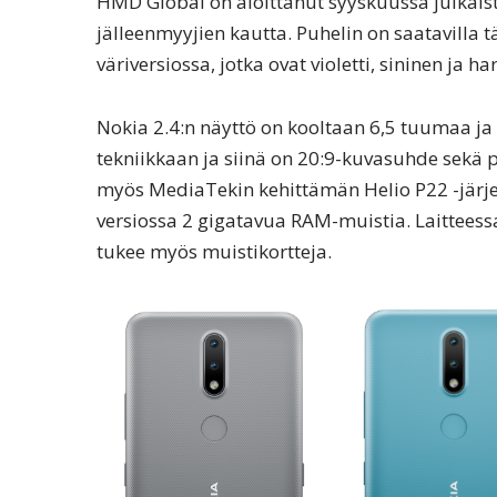
HMD Global on aloittanut syyskuussa julkai
jälleenmyyjien kautta. Puhelin on saatavilla 
väriversiossa, jotka ovat violetti, sininen ja h
Nokia 2.4:n näyttö on kooltaan 6,5 tuumaa ja
tekniikkaan ja siinä on 20:9-kuvasuhde sekä 
myös MediaTekin kehittämän Helio P22 -järj
versiossa 2 gigatavua RAM-muistia. Laitteessa
tukee myös muistikortteja.