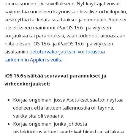
ominaisuuden TV-sovellukseen. Nyt käyttäjät voivat
käynnistää uudelleen käynnissä oleva live-urheilupelin,
keskeyttää tai kelata sitä taakse- ja eteenpäin. Apple ei
ole erikseen maininnut iPadOS 15.6 -päivityksen
korjauksia tai parannuksia, vaan todennut ainoastaan
niitä olevan. iOS 15.6- ja iPadOS 15.6 -päivityksien
sisältämiin
tietoturvakorjauksiin voi tutustua
tarkemmin Applen sivuilta.
iOS 15.6 sisältää seuraavat parannukset ja
virheenkorjaukset:
Korjaa ongelman, jossa Asetukset saattoi näyttää
edelleen, että laitteen tallennustila oli täynnä,
vaikka sitä oli vapaana.
Korjaa ongelman, jonka johdosta
pistekirjoituslaitteet saattoivat hidastua tai lakata