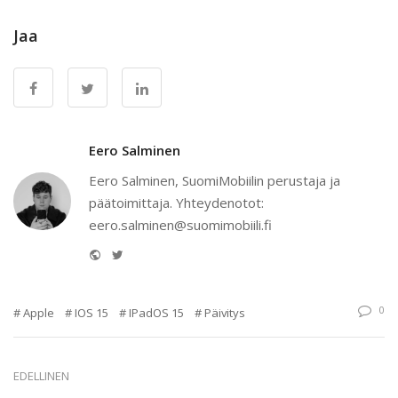
Jaa
Eero Salminen
Eero Salminen, SuomiMobiilin perustaja ja
päätoimittaja. Yhteydenotot:
eero.salminen@suomimobiili.fi
Website
Twitter
0
Apple
IOS 15
IPadOS 15
Päivitys
EDELLINEN