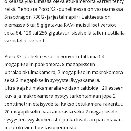
oikeassa yläkulmassa oleva etukameroita varten tehty
reikä. Tehoista Poco X2 -puhelimessa on vastaamassa
Snapdragon 730G -järjestelmäpiiri. Laitteesta on
olemassa 6 tai 8 gigatavua RAM-muistilliset versiot
sekä 64, 128 tai 256 gigatavun sisäisellä tallennustilalla
varustellut versiot.
Poco X2 -puhelimessa on Sonyn kehittämä 64
megapikselin pääkamera, 8 megapikselin
ultralaajakulmakamera, 2 megapikselin makrokamera
sekä 2 megapikselin syvyysterävyyskamera.
Ultralaajakulmakameralla voidaan taltioida 120 asteen
kuvia ja makrokamera pystyy tarkentamaan jopa 2
senttimetrin etäisyydeltä. Kaksoisetukamera rakentuu
20 megapikselin pääkamerasta sekä 2 megapikselin
syvyysterävyyskamerasta, jonka luvataan parantavan
muotokuvien taustasumennusta.