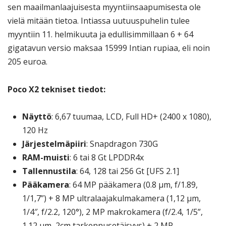
sen maailmanlaajuisesta myyntiinsaapumisesta ole
vielä mitään tietoa. Intiassa uutuuspuhelin tulee
myyntiin 11. helmikuuta ja edullisimmillaan 6 + 64
gigatavun versio maksaa 15999 Intian rupiaa, eli noin
205 euroa.
Poco X2 tekniset tiedot:
Näyttö
: 6,67 tuumaa, LCD, Full HD+ (2400 x 1080),
120 Hz
Järjestelmäpiiri
: Snapdragon 730G
RAM-muisti
: 6 tai 8 Gt LPDDR4x
Tallennustila
: 64, 128 tai 256 Gt [UFS 2.1]
Pääkamera
: 64 MP pääkamera (0.8 μm, f/1.89,
1/1,7”) + 8 MP ultralaajakulmakamera (1,12 μm,
1/4″, f/2.2, 120°), 2 MP makrokamera (f/2.4, 1/5”,
1.12 μm, 2cm tarkennusetäisyys) + 2 MP