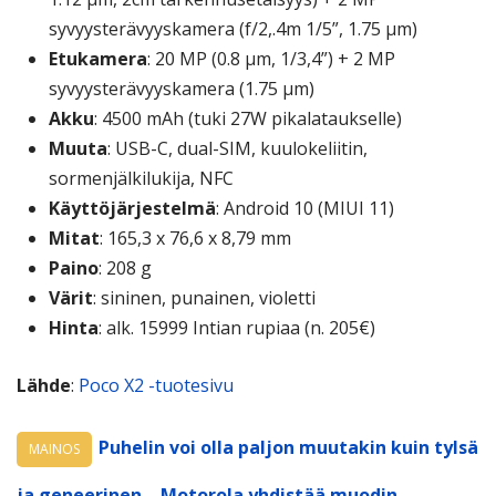
syvyysterävyyskamera (f/2,.4m 1/5”, 1.75 μm)
Etukamera
: 20 MP (0.8 μm, 1/3,4”) + 2 MP
syvyysterävyyskamera (1.75 μm)
Akku
: 4500 mAh (tuki 27W pikalataukselle)
Muuta
: USB-C, dual-SIM, kuulokeliitin,
sormenjälkilukija, NFC
Käyttöjärjestelmä
: Android 10 (MIUI 11)
Mitat
: 165,3 x 76,6 x 8,79 mm
Paino
: 208 g
Värit
: sininen, punainen, violetti
Hinta
: alk. 15999 Intian rupiaa (n. 205€)
Lähde
:
Poco X2 -tuotesivu
Puhelin voi olla paljon muutakin kuin tylsä
MAINOS
ja geneerinen – Motorola yhdistää muodin,