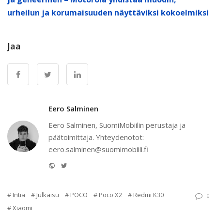
urheilun ja korumaisuuden näyttäviksi kokoelmiksi
Jaa
Eero Salminen
Eero Salminen, SuomiMobiilin perustaja ja
päätoimittaja. Yhteydenotot:
eero.salminen@suomimobiili.fi
Website
Twitter
Intia
Julkaisu
POCO
Poco X2
Redmi K30
0
Xiaomi