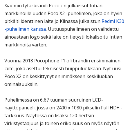
Xiaomin tytärbrändi Poco on julkaissut Intian
markkinoille uuden Poco X2 -puhelimen, joka on hyvin
pitkälti identtinen laite jo Kiinassa julkaistun
Redmi K30
-puhelimen kanssa
. Uutuuspuhelimeen on vaihdettu
ainoastaan logo sekä laite on tietysti lokalisoitu Intian
markkinoita varten.
Vuonna 2018 Pocophone F1 oli brändin ensimmäinen
laite, joka asettui teknisesti huippuluokkaan. Nyt uusi
Poco X2 on keskittynyt enimmäkseen keskiluokan
ominaisuuksiin.
Puhelimessa on 6,67 tuuman suuruinen LCD-
näyttöpaneeli, jossa on 2400 x 1080 pikselin Full HD+ -
tarkkuus. Näytössä on lisäksi 120 hertsin
virkistystaajuus ja toinen erikoisuus on myös näytön