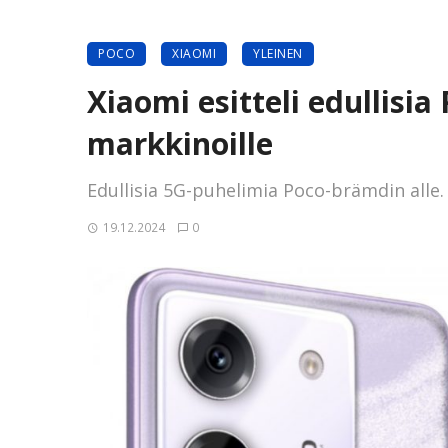
POCO
XIAOMI
YLEINEN
Xiaomi esitteli edullisia
markkinoille
Edullisia 5G-puhelimia Poco-brämdin alle.
19.12.2024
0