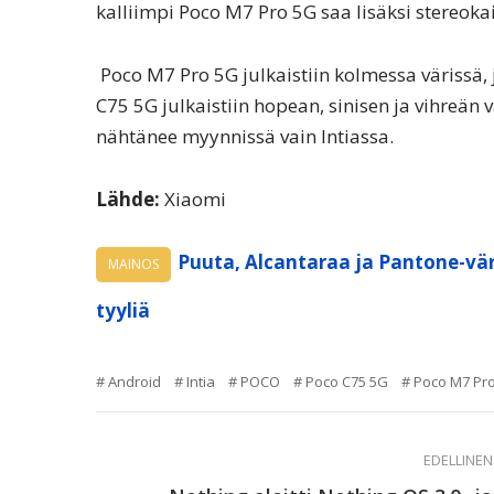
kalliimpi Poco M7 Pro 5G saa lisäksi stereokai
Poco M7 Pro 5G julkaistiin kolmessa värissä, 
C75 5G julkaistiin hopean, sinisen ja vihreän 
nähtänee myynnissä vain Intiassa.
Lähde:
Xiaomi
Puuta, Alcantaraa ja Pantone-vär
MAINOS
tyyliä
Android
Intia
POCO
Poco C75 5G
Poco M7 Pr
EDELLINEN