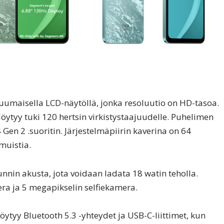
uumaisella LCD-näytöllä, jonka resoluutio on HD-tasoa.
löytyy tuki 120 hertsin virkistystaajuudelle. Puhelimen
en 2 .suoritin. Järjestelmäpiirin kaverina on 64
muistia.
nnin akusta, jota voidaan ladata 18 watin teholla.
ra ja 5 megapikselin selfiekamera.
ytyy Bluetooth 5.3 -yhteydet ja USB-C-liittimet, kun