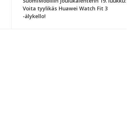
SuomiMobiilin joulukalenterin 19. luukku:
Voita tyylikäs Huawei Watch Fit 3
-älykello!