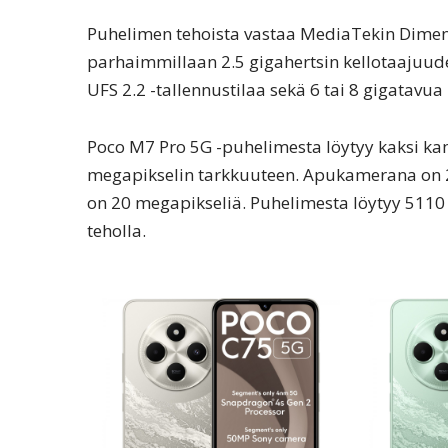
Puhelimen tehoista vastaa MediaTekin Dimensit
parhaimmillaan 2.5 gigahertsin kellotaajuudel
UFS 2.2 -tallennustilaa sekä 6 tai 8 gigatavu
Poco M7 Pro 5G -puhelimesta löytyy kaksi ka
megapikselin tarkkuuteen. Apukamerana on 
on 20 megapikseliä. Puhelimesta löytyy 5110 
teholla.