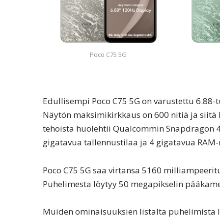
Poco C75 5G
Edullisempi Poco C75 5G on varustettu 6.88-t
Näytön maksimikirkkaus on 600 nitiä ja siitä 
tehoista huolehtii Qualcommin Snapdragon 4 G
gigatavua tallennustilaa ja 4 gigatavua RAM-
Poco C75 5G saa virtansa 5160 milliampeeritu
Puhelimesta löytyy 50 megapikselin pääkame
Muiden ominaisuuksien listalta puhelimista lö