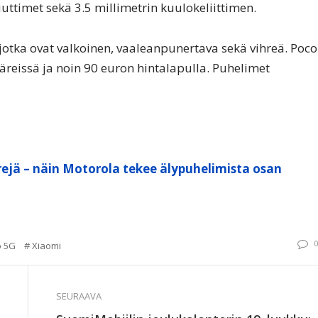
uttimet sekä 3.5 millimetrin kuulokeliittimen.
jotka ovat valkoinen, vaaleanpunertava sekä vihreä. Poco
väreissä ja noin 90 euron hintalapulla. Puhelimet
ejä – näin Motorola tekee älypuhelimista osan
o 5G
Xiaomi
SEURAAVA