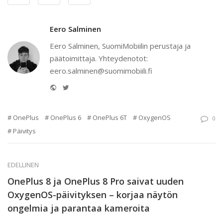
Eero Salminen
Eero Salminen, SuomiMobiilin perustaja ja
päätoimittaja. Yhteydenotot:
eero.salminen@suomimobiili.fi
Website
Twitter
OnePlus
OnePlus 6
OnePlus 6T
OxygenOS
0
Päivitys
EDELLINEN
OnePlus 8 ja OnePlus 8 Pro saivat uuden
OxygenOS-päivityksen – korjaa näytön
ongelmia ja parantaa kameroita