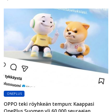
ONEPLUS
OPPO teki röyhkeän tempun: Kaappasi
OnePlus Suomen yli 60 000 seuraajan