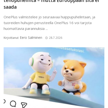
tehopuhelinta – mutta Eurooppaan sitä ei
saada
OnePlus valmistelee jo seuraavaa huippupuhelintaan, ja
tuoreiden huhujen perusteella OnePlus 16 voi tarjota
huomattavia parannuksia ...
Eero Salminen
Kirjoittanut
28.7.2026