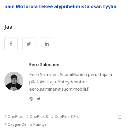
näin Motorola tekee älypuhelimista osan tyyliä
Jaa
Eero Salminen
Eero Salminen, SuomiMobiilin perustaja ja
päätoimittaja. Yhteydenotot:
eero.salminen@suomimobiili.fi
Website
Twitter
OnePlus
OnePlus 8
OnePlus 8 Pro
0
OxygenOS
Päivitys