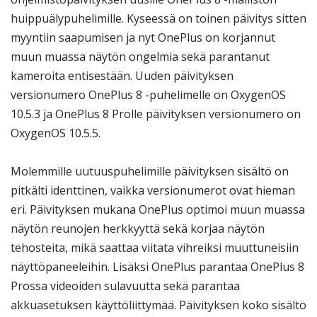
huippuälypuhelimille. Kyseessä on toinen päivitys sitten
myyntiin saapumisen ja nyt OnePlus on korjannut
muun muassa näytön ongelmia sekä parantanut
kameroita entisestään. Uuden päivityksen
versionumero OnePlus 8 -puhelimelle on OxygenOS
10.5.3 ja OnePlus 8 Prolle päivityksen versionumero on
OxygenOS 10.5.5.
Molemmille uutuuspuhelimille päivityksen sisältö on
pitkälti identtinen, vaikka versionumerot ovat hieman
eri. Päivityksen mukana OnePlus optimoi muun muassa
näytön reunojen herkkyyttä sekä korjaa näytön
tehosteita, mikä saattaa viitata vihreiksi muuttuneisiin
näyttöpaneeleihin. Lisäksi OnePlus parantaa OnePlus 8
Prossa videoiden sulavuutta sekä parantaa
akkuasetuksen käyttöliittymää. Päivityksen koko sisältö