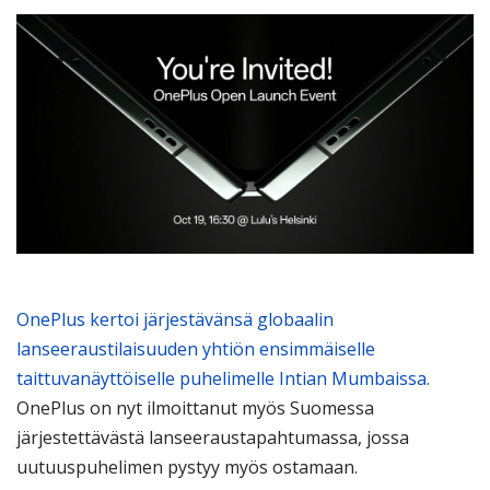
OnePlus kertoi järjestävänsä globaalin
lanseeraustilaisuuden yhtiön ensimmäiselle
taittuvanäyttöiselle puhelimelle Intian Mumbaissa.
OnePlus on nyt ilmoittanut myös Suomessa
järjestettävästä lanseeraustapahtumassa, jossa
uutuuspuhelimen pystyy myös ostamaan.