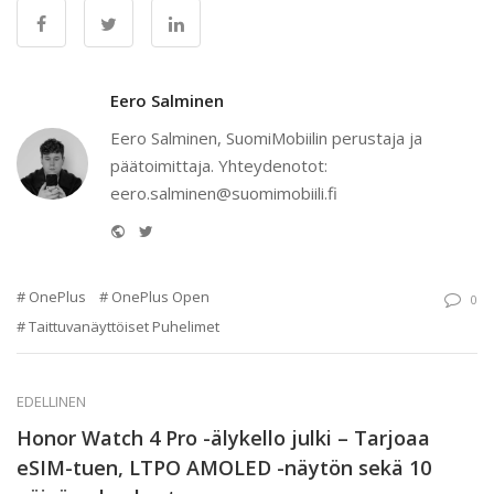
Eero Salminen
Eero Salminen, SuomiMobiilin perustaja ja
päätoimittaja. Yhteydenotot:
eero.salminen@suomimobiili.fi
Website
Twitter
OnePlus
OnePlus Open
0
Taittuvanäyttöiset Puhelimet
EDELLINEN
Honor Watch 4 Pro -älykello julki – Tarjoaa
eSIM-tuen, LTPO AMOLED -näytön sekä 10