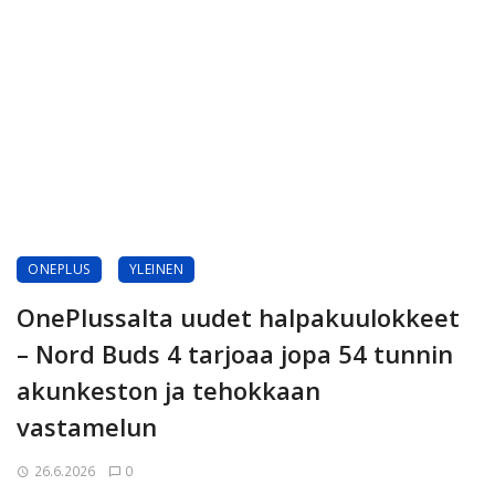
ONEPLUS
YLEINEN
OnePlussalta uudet halpakuulokkeet
– Nord Buds 4 tarjoaa jopa 54 tunnin
akunkeston ja tehokkaan
vastamelun
26.6.2026
0