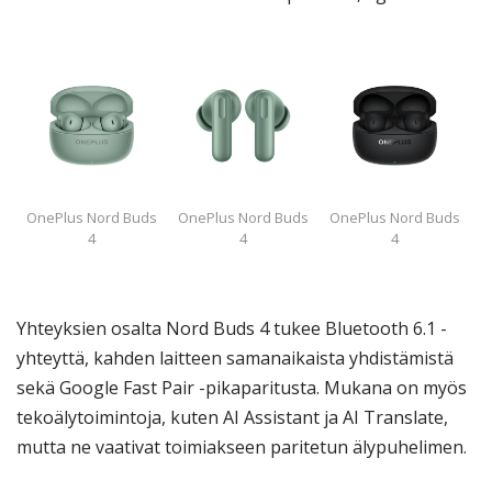
OnePlus Nord Buds
OnePlus Nord Buds
OnePlus Nord Buds
4
4
4
Yhteyksien osalta Nord Buds 4 tukee Bluetooth 6.1 -
yhteyttä, kahden laitteen samanaikaista yhdistämistä
sekä Google Fast Pair -pikaparitusta. Mukana on myös
tekoälytoimintoja, kuten AI Assistant ja AI Translate,
mutta ne vaativat toimiakseen paritetun älypuhelimen.