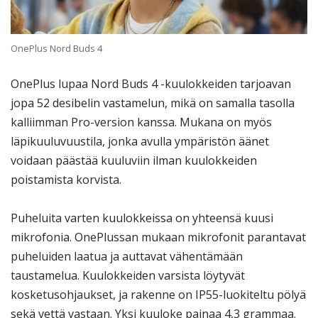
OnePlus Nord Buds 4
OnePlus lupaa Nord Buds 4 -kuulokkeiden tarjoavan
jopa 52 desibelin vastamelun, mikä on samalla tasolla
kalliimman Pro-version kanssa. Mukana on myös
läpikuuluvuustila, jonka avulla ympäristön äänet
voidaan päästää kuuluviin ilman kuulokkeiden
poistamista korvista.
Puheluita varten kuulokkeissa on yhteensä kuusi
mikrofonia. OnePlussan mukaan mikrofonit parantavat
puheluiden laatua ja auttavat vähentämään
taustamelua. Kuulokkeiden varsista löytyvät
kosketusohjaukset, ja rakenne on IP55-luokiteltu pölyä
sekä vettä vastaan. Yksi kuuloke painaa 4,3 grammaa.