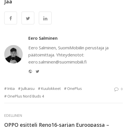
Jaa
Eero Salminen
Eero Salminen, SuomiMobiilin perustaja ja
päätoimittaja. Yhteydenotot:
eero.salminen@suomimobiili.fi
Website
Twitter
Intia
Julkaisu
Kuulokkeet
OnePlus
0
OnePlus Nord Buds 4
EDELLINEN
OPPO esitteli Reno16-sarjan Euroopassa –