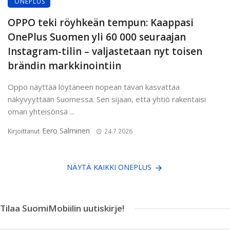
ONEPLUS
OPPO teki röyhkeän tempun: Kaappasi
OnePlus Suomen yli 60 000 seuraajan
Instagram-tilin – valjastetaan nyt toisen
brändin markkinointiin
Oppo näyttää löytäneen nopean tavan kasvattaa
näkyvyyttään Suomessa. Sen sijaan, että yhtiö rakentaisi
oman yhteisönsä ...
Eero Salminen
Kirjoittanut
24.7.2026
NÄYTÄ KAIKKI ONEPLUS
Tilaa SuomiMobiilin uutiskirje!