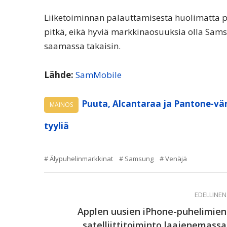
Liiketoiminnan palauttamisesta huolimatta 
pitkä, eikä hyviä markkinaosuuksia olla Sam
saamassa takaisin.
Lähde:
SamMobile
Puuta, Alcantaraa ja Pantone-vär
MAINOS
tyyliä
Älypuhelinmarkkinat
Samsung
Venäjä
EDELLINEN
Applen uusien iPhone-puhelimien
satelliittitoiminto laajenemassa