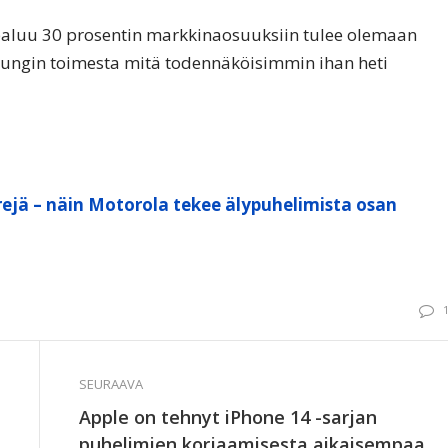
paluu 30 prosentin markkinaosuuksiin tulee olemaan
sungin toimesta mitä todennäköisimmin ihan heti
ejä – näin Motorola tekee älypuhelimista osan
SEURAAVA
Apple on tehnyt iPhone 14 -sarjan
puhelimien korjaamisesta aikaisempaa