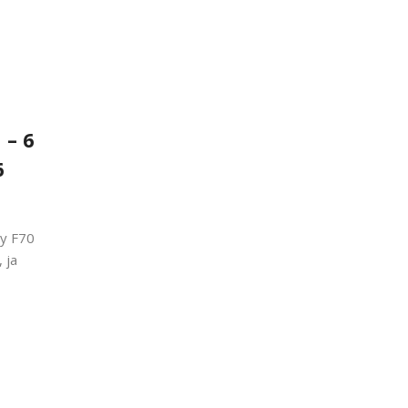
 – 6
6
xy F70
 ja