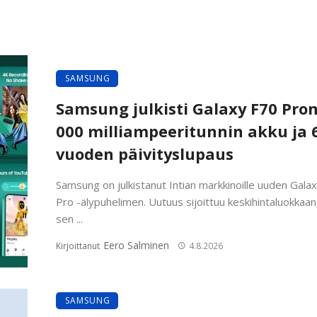
SAMSUNG
Samsung julkisti Galaxy F70 Pron
000 milliampeeritunnin akku ja 
vuoden päivityslupaus
Samsung on julkistanut Intian markkinoille uuden Gala
Pro -älypuhelimen. Uutuus sijoittuu keskihintaluokkaan,
sen ...
Eero Salminen
Kirjoittanut
4.8.2026
SAMSUNG