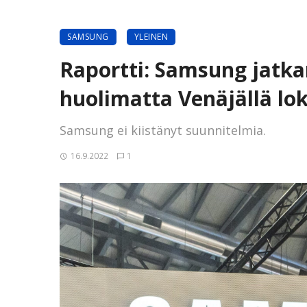
SAMSUNG
YLEINEN
Raportti: Samsung jatk
huolimatta Venäjällä lo
Samsung ei kiistänyt suunnitelmia.
16.9.2022
1