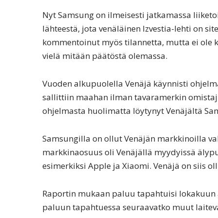
Nyt Samsung on ilmeisesti jatkamassa liiketo
lähteestä, jota venäläinen Izvestia-lehti on s
kommentoinut myös tilannetta, mutta ei ole 
vielä mitään päätöstä olemassa.
Vuoden alkupuolella Venäjä käynnisti ohjelm
sallittiin maahan ilman tavaramerkin omistaji
ohjelmasta huolimatta löytynyt Venäjältä Sa
Samsungilla on ollut Venäjän markkinoilla va
markkinaosuus oli Venäjällä myydyissä älypu
esimerkiksi Apple ja Xiaomi. Venäjä on siis o
Raportin mukaan paluu tapahtuisi lokakuun a
paluun tapahtuessa seuraavatko muut laitev