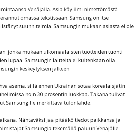
imintaansa Venäjällä. Asia käy ilmi nimettömästä
iteerannut omassa tekstissään. Samsung on itse
kiistänyt suunnitelmia. Samsungin mukaan asiasta ei ole
an, jonka mukaan ulkomaalaisten tuotteiden tuonti
en lupaa. Samsungin laitteita ei kuitenkaan olla
msungin keskeytyksen jälkeen.
hva asema, sillä ennen Ukrainan sotaa korealaisjätin
helimissa noin 30 prosentin luokkaa. Takana tulivat
llut Samsungille merkittävä tulonlähde.
ikana. Nähtäväksi jää pitääkö tiedot paikkansa ja
almistajat Samsungia tekemällä paluun Venäjälle.