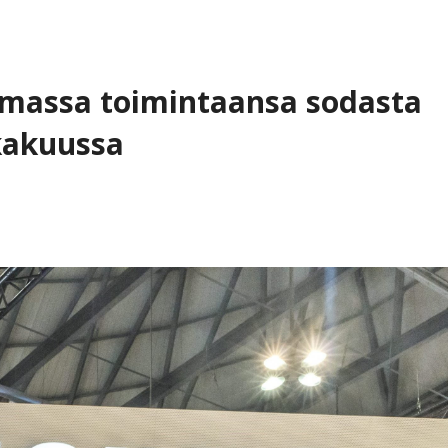
amassa toimintaansa sodasta
kakuussa