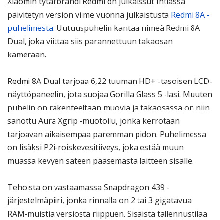
Xiaomin tytärbrändi Redmi on julkaissut Intiassa
päivitetyn version viime vuonna julkaistusta
Redmi 8A -
puhelimesta
. Uutuuspuhelin kantaa nimeä Redmi 8A
Dual, joka viittaa siis parannettuun takaosan
kameraan.
Redmi 8A Dual tarjoaa 6,22 tuuman HD+ -tasoisen LCD-
näyttöpaneelin, jota suojaa Gorilla Glass 5 -lasi. Muuten
puhelin on rakenteeltaan muovia ja takaosassa on niin
sanottu Aura Xgrip -muotoilu, jonka kerrotaan
tarjoavan aikaisempaa paremman pidon. Puhelimessa
on lisäksi P2i-roiskevesitiiveys, joka estää muun
muassa kevyen sateen pääsemästä laitteen sisälle.
Tehoista on vastaamassa Snapdragon 439 -
järjestelmäpiiri, jonka rinnalla on 2 tai 3 gigatavua
RAM-muistia versiosta riippuen. Sisäistä tallennustilaa