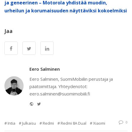
ja geneerinen – Motorola yhdistää muodin,
urheilun ja korumaisuuden näyttäviksi kokoelmiksi
Jaa
Eero Salminen
Eero Salminen, SuomiMobiilin perustaja ja
päätoimittaja. Yhteydenotot:
eero.salminen@suomimobiili.fi
Website
Twitter
0
Intia
Julkaisu
Redmi
Redmi 8A Dual
Xiaomi