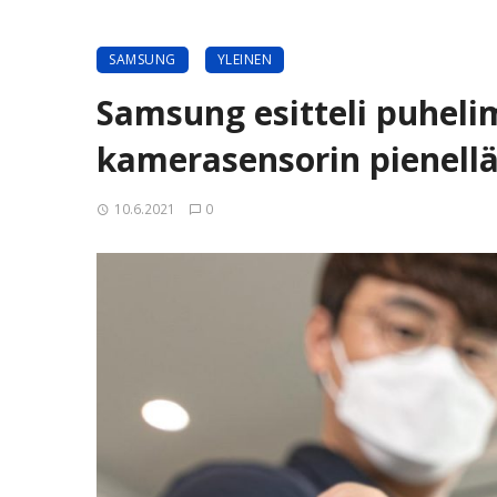
SAMSUNG
YLEINEN
Samsung esitteli puheli
kamerasensorin pienellä
10.6.2021
0