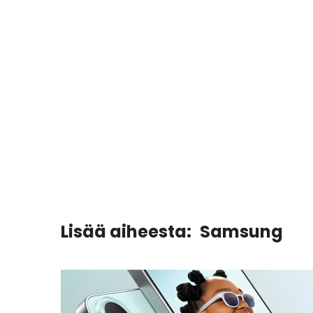
Lisää aiheesta:
Samsung