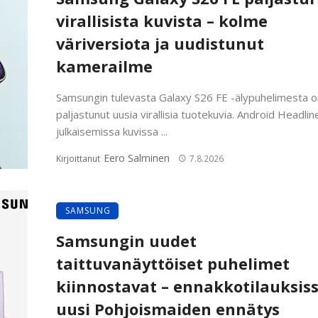
virallisista kuvista – kolme
väriversiota ja uudistunut
kamerailme
Samsungin tulevasta Galaxy S26 FE -älypuhelimesta o
paljastunut uusia virallisia tuotekuvia. Android Headlin
julkaisemissa kuvissa ...
Eero Salminen
Kirjoittanut
7.8.2026
SAMSUNG
Samsungin uudet
taittuvanäyttöiset puhelimet
kiinnostavat – ennakkotilauksis
uusi Pohjoismaiden ennätys