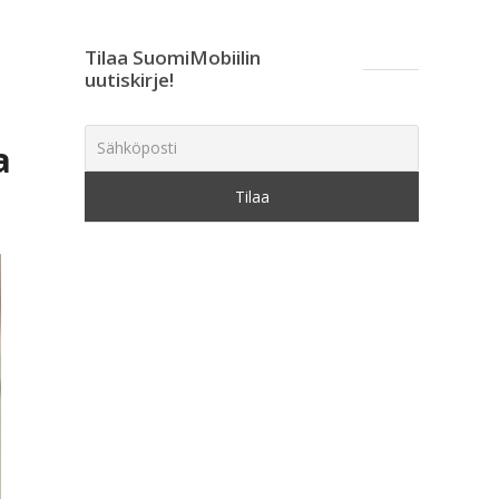
Tilaa SuomiMobiilin
uutiskirje!
a