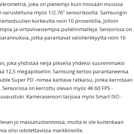
 mikrometriä, joka on pienempi kuin missään muussa
 varusteltuna myös 1/2.76” sensorikoolla. Samsungin
moduulien korkeutta noin 10 prosentilla, jolloin
mpia ja virtaviivaisempia puhelinmalleja. Sensorissa on
 parannuksia, jotka parantavat valoherkkyyttä noin 16
an, joka yhdistää neljä pikseliä yhdeksi suuremmaksi
yltää 12,5 megapikseliin. Samsung kertoo parantaneensa
ble Super PD -nimeä kantava ratkaisu, jonka kerrotaan
 Sensorissa on kerrottu olevan myös 4K 60 FPS -
kuvaustuki. Kamerasensori tarjoaa myös Smart ISO -
levan jo massatuotannossa, mutta ei ole kuitenkaan
ia olisi odotettavissa markkinoille.