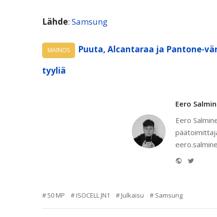
Lähde
:
Samsung
Puuta, Alcantaraa ja Pantone-vär
MAINOS
tyyliä
Eero Salmi
Eero Salmine
päätoimittaj
eero.salmine
Website
Twitter
50 MP
ISOCELL JN1
Julkaisu
Samsung