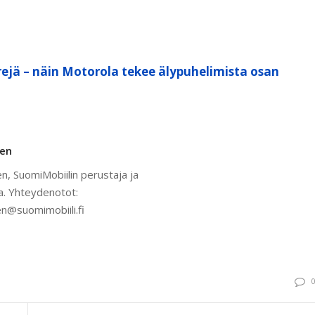
ejä – näin Motorola tekee älypuhelimista osan
nen
n, SuomiMobiilin perustaja ja
a. Yhteydenotot:
n@suomimobiili.fi