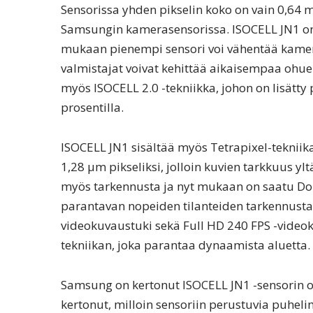
Sensorissa yhden pikselin koko on vain 0,64
Samsungin kamerasensorissa. ISOCELL JN1 on
mukaan pienempi sensori voi vähentää kamera
valmistajat voivat kehittää aikaisempaa ohue
myös ISOCELL 2.0 -tekniikka, johon on lisätty
prosentilla.
ISOCELL JN1 sisältää myös Tetrapixel-tekniik
1,28 μm pikseliksi, jolloin kuvien tarkkuus 
myös tarkennusta ja nyt mukaan on saatu Dou
parantavan nopeiden tilanteiden tarkennusta.
videokuvaustuki sekä Full HD 240 FPS -video
tekniikan, joka parantaa dynaamista aluetta.
Samsung on kertonut ISOCELL JN1 -sensorin o
kertonut, milloin sensoriin perustuvia puhelim