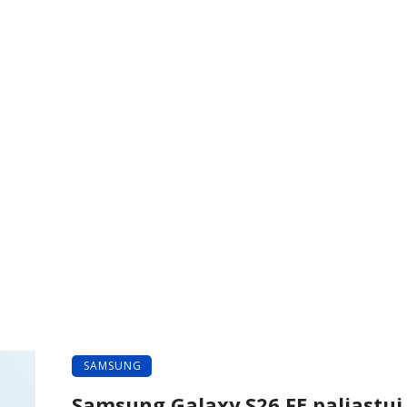
SAMSUNG
Samsung Galaxy S26 FE paljastui