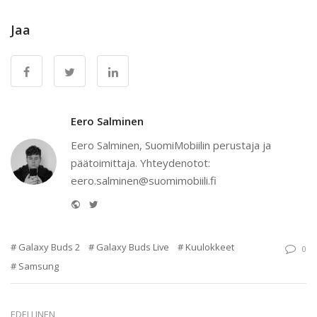
Jaa
Eero Salminen
Eero Salminen, SuomiMobiilin perustaja ja
päätoimittaja. Yhteydenotot:
eero.salminen@suomimobiili.fi
Website
Twitter
Galaxy Buds 2
Galaxy Buds Live
Kuulokkeet
0
Samsung
EDELLINEN