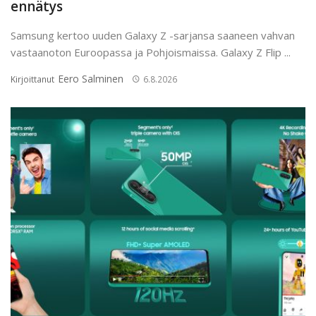
ennätys
Samsung kertoo uuden Galaxy Z -sarjansa saaneen vahvan
vastaanoton Euroopassa ja Pohjoismaissa. Galaxy Z Flip ...
Eero Salminen
Kirjoittanut
6.8.2026