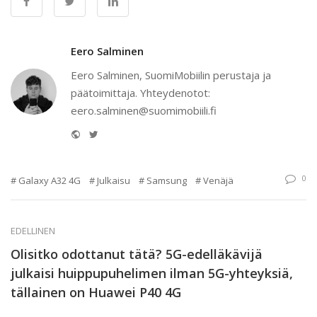
Eero Salminen
Eero Salminen, SuomiMobiilin perustaja ja
päätoimittaja. Yhteydenotot:
eero.salminen@suomimobiili.fi
Website
Twitter
0
Galaxy A32 4G
Julkaisu
Samsung
Venäjä
EDELLINEN
Olisitko odottanut tätä? 5G-edelläkävijä
julkaisi huippupuhelimen ilman 5G-yhteyksiä,
tällainen on Huawei P40 4G