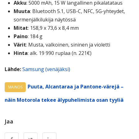
Akku
: 5000 mAh, 15 W langallinen pikalatataus
Muuta
: Bluetooth 5.1, USB-C, NFC, 5G-yhteydet,
sormenjälkilukija näytössä
Mitat
: 158,9 x 73,6 x 8,4 mm
Paino
: 184 g
Värit
: Musta, valkoinen, sininen ja violetti
Hinta
: alk. 19 990 ruplaa (n. 221€)
Lähde:
Samsung (venäjäksi)
Puuta, Alcantaraa ja Pantone-värejä –
MAINOS
näin Motorola tekee älypuhelimista osan tyyliä
Jaa