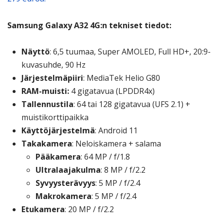
Samsung Galaxy A32 4G:n tekniset tiedot:
Näyttö
: 6,5 tuumaa, Super AMOLED, Full HD+, 20:9-
kuvasuhde, 90 Hz
Järjestelmäpiiri
: MediaTek Helio G80
RAM-muisti:
4 gigatavua (LPDDR4x)
Tallennustila
: 64 tai 128 gigatavua (UFS 2.1) +
muistikorttipaikka
Käyttöjärjestelmä
: Android 11
Takakamera
: Neloiskamera + salama
Pääkamera
: 64 MP / f/1.8
Ultralaajakulma
: 8 MP / f/2.2
Syvyysterävyys
: 5 MP / f/2.4
Makrokamera
: 5 MP / f/2.4
Etukamera
: 20 MP / f/2.2