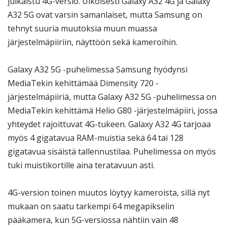
julkaistu 4G-versio. Ulkoisesti Galaxy A32 4G ja Galaxy
A32 5G ovat varsin samanlaiset, mutta Samsung on
tehnyt suuria muutoksia muun muassa
järjestelmäpiiriin, näyttöön sekä kameroihin.
Galaxy A32 5G -puhelimessa Samsung hyödynsi
MediaTekin kehittämää Dimensity 720 -
järjestelmäpiiriä, mutta Galaxy A32 5G -puhelimessa on
MediaTekin kehittämä Helio G80 -järjestelmäpiiri, jossa
yhteydet rajoittuvat 4G-tukeen. Galaxy A32 4G tarjoaa
myös 4 gigatavua RAM-muistia sekä 64 tai 128
gigatavua sisäistä tallennustilaa. Puhelimessa on myös
tuki muistikortille aina teratavuun asti.
4G-version toinen muutos löytyy kameroista, sillä nyt
mukaan on saatu tarkempi 64 megapikselin
pääkamera, kun 5G-versiossa nähtiin vain 48