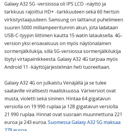
Galaxy A32 5G -versiossa oli IPS LCD -näyttö ja
tarkkuus rajoittui HD+ -tarkkuuteen sekä 60 hertsin
virkistystaajuuteen. Samsung on laittanut puhelimeen
suuren 5000 milliampeeritunnin akun, jota ladataan
USB-C-tyypin liittimen kautta 15 watin latauksella. 4G-
version yksi eroavaisuus on myös näytönalainen
sormenjälkilukija, sillä 5G-versiossa sormenjälkilukija
löytyi virtapainikkeesta. Galaxy A32 4G tarjoaa myös
Android 11 -käyttöjärjestelmän heti tuoreeltaan.
Galaxy A32 4G on julkaistu Venäjällä ja se tulee
saataville virallisesti maaliskuussa. Väriversiot ovat
musta, violetti sekä sininen. Hintaa 64 gigatavun
versiolla on 19 990 ruplaa ja 128 gigatavun versiolla
21 990 ruplaa. Hinnat ovat suoraan muunnettuna 221
euroa ja 243 euroa.
Suomessa Galaxy A32 5G maksaa
279 euroa.