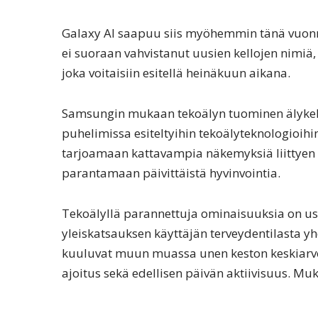
Galaxy AI saapuu siis myöhemmin tänä vuonn
ei suoraan vahvistanut uusien kellojen nimiä
joka voitaisiin esitellä heinäkuun aikana.
Samsungin mukaan tekoälyn tuominen älykell
puhelimissa esiteltyihin tekoälyteknologioih
tarjoamaan kattavampia näkemyksiä liittyen t
parantamaan päivittäistä hyvinvointia.
Tekoälyllä parannettuja ominaisuuksia on use
yleiskatsauksen käyttäjän terveydentilasta yh
kuuluvat muun muassa unen keston keskiarvo 
ajoitus sekä edellisen päivän aktiivisuus. M