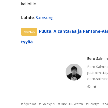
kelloille.
Lähde
:
Samsung
Puuta, Alcantaraa ja Pantone-vär
MAINOS
tyyliä
Eero Salmi
Eero Salmine
päätoimittaj
eero.salmine
Website
Twitter
Älykellot
Galaxy AI
One UI 6 Watch
Päivitys
S