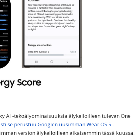
y AI -tekoälyominaisuuksia älykelloilleen tulevan One
sti se perustuu Googlen uusimman Wear OS 5 -
simman version älykelloilleen aikaisemmin tässä kuussa.