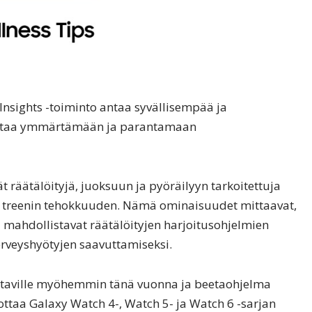
nsights -toiminto antaa syvällisempää ja
auttaa ymmärtämään ja parantamaan
t räätälöityjä, juoksuun ja pyöräilyyn tarkoitettuja
n treenin tehokkuuden. Nämä ominaisuudet mittaavat,
ja mahdollistavat räätälöityjen harjoitusohjelmien
erveyshyötyjen saavuttamiseksi.
taville myöhemmin tänä vuonna ja beetaohjelma
ottaa Galaxy Watch 4-, Watch 5- ja Watch 6 -sarjan