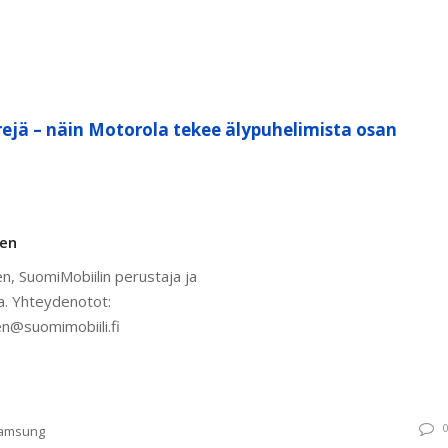
ejä – näin Motorola tekee älypuhelimista osan
nen
n, SuomiMobiilin perustaja ja
a. Yhteydenotot:
n@suomimobiili.fi
amsung