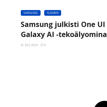
SAMSUNG
YLEINEN
Samsung julkisti One UI
Galaxy AI -tekoälyomina
30.5.2024
0