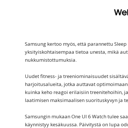
Samsung kertoo myös, että parannettu Sleep I
yksityiskohtaisempaa tietoa unesta, mikä 
nukkumistottumuksia.
Uudet fitness- ja treeniominaisuudet sisältävä
harjoitusalueita, jotka auttavat optimoimaa
kuinka keho reagoi erilaisiin treenitehoihin, 
laatimisen maksimaalisen suorituskyvyn ja t
Samsungin mukaan One UI 6 Watch tulee saa
käynnistyy kesäkuussa. Päivitystä on lupa od