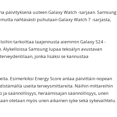
a päivityksenä uuteen Galaxy Watch -sarjaan. Samsung
, mutta nähtävästi puhutaan Galaxy Watch 7 -sarjasta,
oihin tarkoittaa laajennusta aiemmin Galaxy S24 -
in. Älykelloissa Samsung lupaa tekoälyn avustavan
erveydentilaan, jonka lisäksi se kannustaa
ita. Esimerkiksi Energy Score antaa päivittäin nopean
distämällä useita terveysmittareita. Näihin mittareihin
ja säännöllisyys, heräämisajan säännöllisyys, unen
ukaan otetaan myös unen aikainen syke sekä sykevaihtelu.