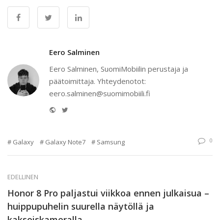
Eero Salminen
Eero Salminen, SuomiMobiilin perustaja ja
päätoimittaja. Yhteydenotot:
eero.salminen@suomimobiili.fi
Website
Twitter
0
Galaxy
Galaxy Note7
Samsung
EDELLINEN
Honor 8 Pro paljastui viikkoa ennen julkaisua –
huippupuhelin suurella näytöllä ja
kaksoiskameralla