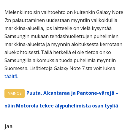
Mielenkiintoisin vaihtoehto on kuitenkin Galaxy Note
7:n palauttaminen uudestaan myyntiin valikoiduilla
markkina-alueilla, jos laitteelle on vielä kysyntää.
Samsungin mukaan tehdashuollettujen puhelimien
markkina-alueista ja myynnin aloituksesta kerrotaan
aluekohtoisesti. Tällä hetkellä ei ole tietoa onko
Samsungilla aikomuksia tuoda puhelimia myyntiin
Suomessa. Lisätietoja Galaxy Note 7:sta voit lukea
täältä.
Puuta, Alcantaraa ja Pantone-värejä –
MAINOS
näin Motorola tekee älypuhelimista osan tyyliä
Jaa