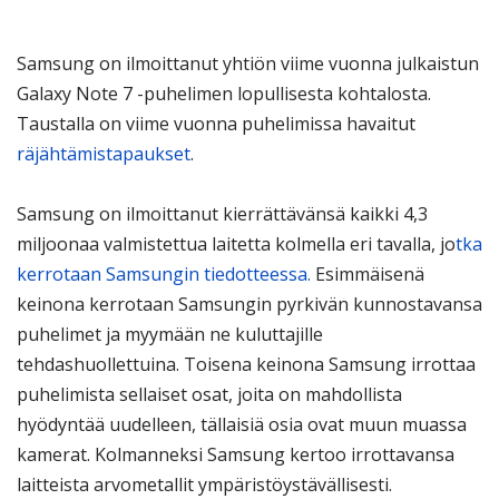
Samsung on ilmoittanut yhtiön viime vuonna julkaistun
Galaxy Note 7 -puhelimen lopullisesta kohtalosta.
Taustalla on viime vuonna puhelimissa havaitut
räjähtämistapaukset
.
Samsung on ilmoittanut kierrättävänsä kaikki 4,3
miljoonaa valmistettua laitetta kolmella eri tavalla, jo
tka
kerrotaan Samsungin tiedotteessa.
Esimmäisenä
keinona kerrotaan Samsungin pyrkivän kunnostavansa
puhelimet ja myymään ne kuluttajille
tehdashuollettuina. Toisena keinona Samsung irrottaa
puhelimista sellaiset osat, joita on mahdollista
hyödyntää uudelleen, tällaisiä osia ovat muun muassa
kamerat. Kolmanneksi Samsung kertoo irrottavansa
laitteista arvometallit ympäristöystävällisesti.