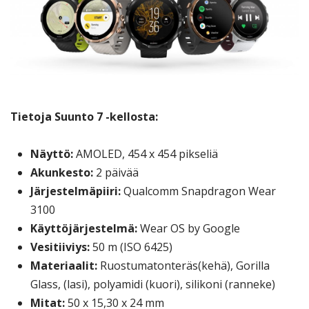
Tietoja Suunto 7 -kellosta:
Näyttö:
AMOLED, 454 x 454 pikseliä
Akunkesto:
2 päivää
Järjestelmäpiiri:
Qualcomm Snapdragon Wear
3100
Käyttöjärjestelmä:
Wear OS by Google
Vesitiiviys:
50 m (ISO 6425)
Materiaalit:
Ruostumatonteräs(kehä), Gorilla
Glass, (lasi), polyamidi (kuori), silikoni (ranneke)
Mitat:
50 x 15,30 x 24 mm