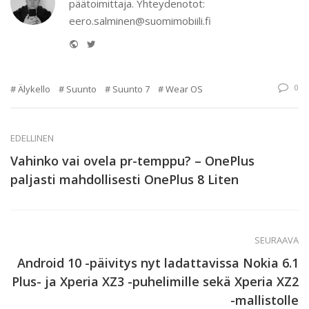
päätoimittaja. Yhteydenotot:
eero.salminen@suomimobiili.fi
Website
Twitter
0
Älykello
Suunto
Suunto 7
Wear OS
EDELLINEN
Vahinko vai ovela pr-temppu? – OnePlus
paljasti mahdollisesti OnePlus 8 Liten
SEURAAVA
Android 10 -päivitys nyt ladattavissa Nokia 6.1
Plus- ja Xperia XZ3 -puhelimille sekä Xperia XZ2
-mallistolle