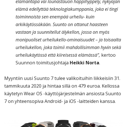
elämäntapa vai lounastauon happihyppely, nykyajan
elämä edellyttää teknologiakumppania, joka ei tingi
toiminnoista sen enempää urheilu- kuin
arkikäytössäkään. Suunto on ottanut haasteen
vastaan ja suunnitellut älykellon, jossa on myös
monipuoliset urheilukello-ominaisuudet – ja toisaalta
urheilukellon, joka toimii mahdollisimman hyvin sekä
urheilukäytössä että kiireisessä elämässä”,
kertoo
Suunnon toimitusjohtaja
Heikki Norta
.
Myyntiin uusi Suunto 7 tulee valikoituihin liikkeisiin 31.
tammikuuta 2020 ja hintaa sillä on 479 euroa. Kellossa
käytetyn Wear OS -käyttöjärjestelmän ansiosta Suunto
7 on yhteensopiva Android- ja iOS -laitteiden kanssa.