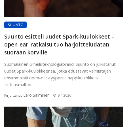
SUUNTO
Suunto esitteli uudet Spark-kuulokkeet –
open-ear-ratkaisu tuo harjoitteludatan
suoraan korville
Suomalainen urheiluteknologiabrändi Suunto on julkistanut
uudet Spark-kuulokkeensa, jotka edustavat valmistajan
ensimmäisiä open-ear-tyyppisiä nappikuulokkeita.
Uutuusmalli on ...
Eero Salminen
Kirjoittanut
9.4.2026