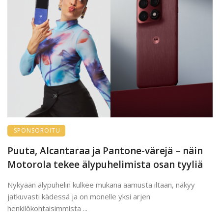
SPONSOROITU
Puuta, Alcantaraa ja Pantone-värejä – näin
Motorola tekee älypuhelimista osan tyyliä
Nykyään älypuhelin kulkee mukana aamusta iltaan, näkyy
jatkuvasti kädessä ja on monelle yksi arjen
henkilökohtaisimmista ...