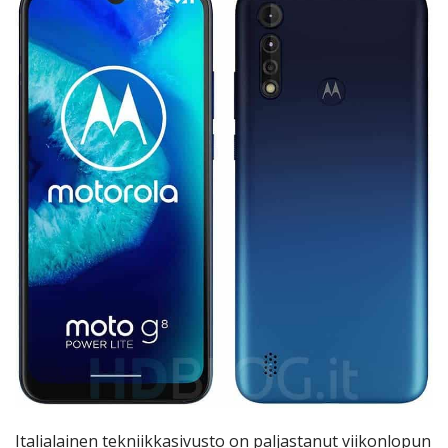
Italialainen tekniikkasivusto on paljastanut viikonlopun