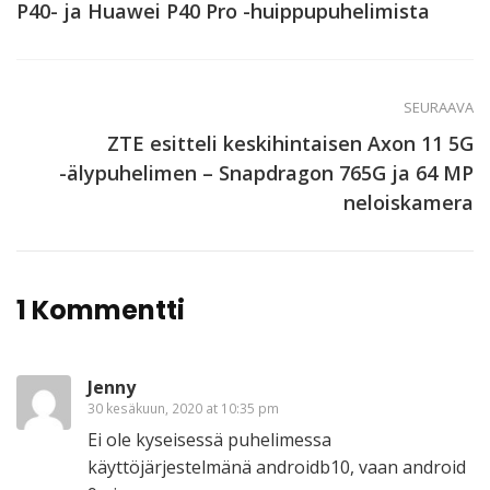
P40- ja Huawei P40 Pro -huippupuhelimista
SEURAAVA
ZTE esitteli keskihintaisen Axon 11 5G
-älypuhelimen – Snapdragon 765G ja 64 MP
neloiskamera
1 Kommentti
Jenny
30 kesäkuun, 2020 at 10:35 pm
Ei ole kyseisessä puhelimessa
käyttöjärjestelmänä androidb10, vaan android