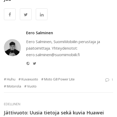
Eero Salminen
Eero Salminen, SuomiMobiilin perustaja ja
päätoimittaja. Yhteydenotot:
eero.salminen@suomimobiili.fi
Website
Twitter
Huhu
Kuvavuoto
Moto G8 Power Lite
1
Motorola
Vuoto
EDELLINEN
Jättivuoto: Uusia tietoja sekä kuvia Huawei