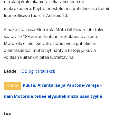
ultralaajakulmakamera sekä viimeinen on
makrokamera. Käyttöjärjestelmänä puhelimessa toimii
luonnollisesti tuorein Android 10.
Ainakin Italiassa Motorola Moto G8 Power Lite tulee
saataville 189 euron hintaan huhtikuusta alkaen.
Motorola ei ole itse vahvistanut vielä puhelimen
olemassaoloa, mutta nyt nähtyjä tietoja ja kuvia
voidaan kuitenkin pitää luotettavina.
Lähde:
HDBlog.it (italiaksi)
Puuta, Alcantaraa ja Pantone-värejä –
MAINOS
näin Motorola tekee älypuhelimista osan tyyliä
Jaa