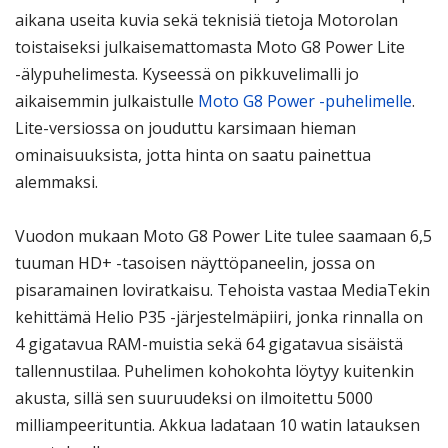
aikana useita kuvia sekä teknisiä tietoja Motorolan
toistaiseksi julkaisemattomasta Moto G8 Power Lite
-älypuhelimesta. Kyseessä on pikkuvelimalli jo
aikaisemmin julkaistulle
Moto G8 Power -puhelimelle
.
Lite-versiossa on jouduttu karsimaan hieman
ominaisuuksista, jotta hinta on saatu painettua
alemmaksi.
Vuodon mukaan Moto G8 Power Lite tulee saamaan 6,5
tuuman HD+ -tasoisen näyttöpaneelin, jossa on
pisaramainen loviratkaisu. Tehoista vastaa MediaTekin
kehittämä Helio P35 -järjestelmäpiiri, jonka rinnalla on
4 gigatavua RAM-muistia sekä 64 gigatavua sisäistä
tallennustilaa. Puhelimen kohokohta löytyy kuitenkin
akusta, sillä sen suuruudeksi on ilmoitettu 5000
milliampeerituntia. Akkua ladataan 10 watin latauksen