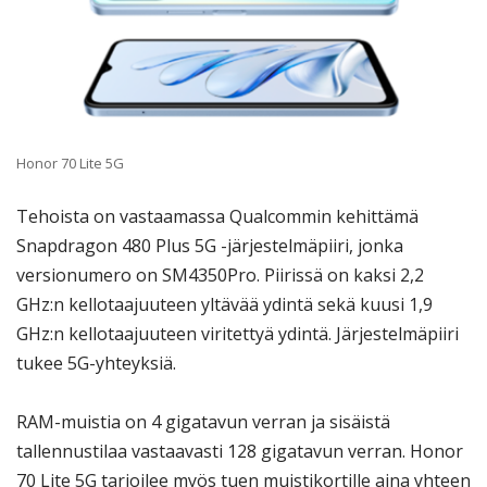
Honor 70 Lite 5G
Tehoista on vastaamassa Qualcommin kehittämä
Snapdragon 480 Plus 5G -järjestelmäpiiri, jonka
versionumero on SM4350Pro. Piirissä on kaksi 2,2
GHz:n kellotaajuuteen yltävää ydintä sekä kuusi 1,9
GHz:n kellotaajuuteen viritettyä ydintä. Järjestelmäpiiri
tukee 5G-yhteyksiä.
RAM-muistia on 4 gigatavun verran ja sisäistä
tallennustilaa vastaavasti 128 gigatavun verran. Honor
70 Lite 5G tarjoilee myös tuen muistikortille aina yhteen