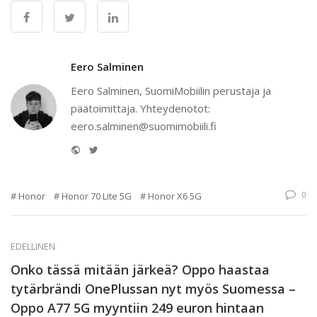
Eero Salminen
Eero Salminen, SuomiMobiilin perustaja ja
päätoimittaja. Yhteydenotot:
eero.salminen@suomimobiili.fi
Website
Twitter
0
Honor
Honor 70 Lite 5G
Honor X6 5G
EDELLINEN
Onko tässä mitään järkeä? Oppo haastaa
tytärbrändi OnePlussan nyt myös Suomessa –
Oppo A77 5G myyntiin 249 euron hintaan