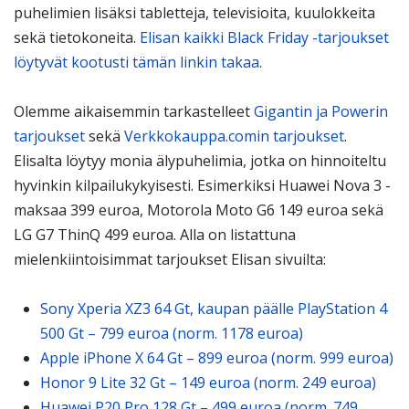
puhelimien lisäksi tabletteja, televisioita, kuulokkeita
sekä tietokoneita.
Elisan kaikki Black Friday -tarjoukset
löytyvät kootusti tämän linkin takaa
.
Olemme aikaisemmin tarkastelleet
Gigantin ja Powerin
tarjoukset
sekä
Verkkokauppa.comin tarjoukset
.
Elisalta löytyy monia älypuhelimia, jotka on hinnoiteltu
hyvinkin kilpailukykyisesti. Esimerkiksi Huawei Nova 3 -
maksaa 399 euroa, Motorola Moto G6 149 euroa sekä
LG G7 ThinQ 499 euroa. Alla on listattuna
mielenkiintoisimmat tarjoukset Elisan sivuilta:
Sony Xperia XZ3 64 Gt, kaupan päälle PlayStation 4
500 Gt – 799 euroa (norm. 1178 euroa)
Apple iPhone X 64 Gt – 899 euroa (norm. 999 euroa)
Honor 9 Lite 32 Gt – 149 euroa (norm. 249 euroa)
Huawei P20 Pro 128 Gt – 499 euroa (norm. 749