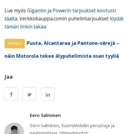
Lue myös
Gigantin ja Powerin tarjoukset kootusti
täältä
. Verkkokauppa.comin puhelintarjoukset
löydät
tämän linkin takaa.
Puuta, Alcantaraa ja Pantone-värejä –
MAINOS
näin Motorola tekee älypuhelimista osan tyyliä
Jaa
Eero Salminen
Eero Salminen, SuomiMobiilin perustaja ja
päätoimittaja. Yhteydenotot: