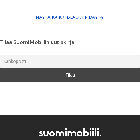
NÄYTÄ KAIKKI BLACK FRIDAY
Tilaa SuomiMobiilin uutiskirje!