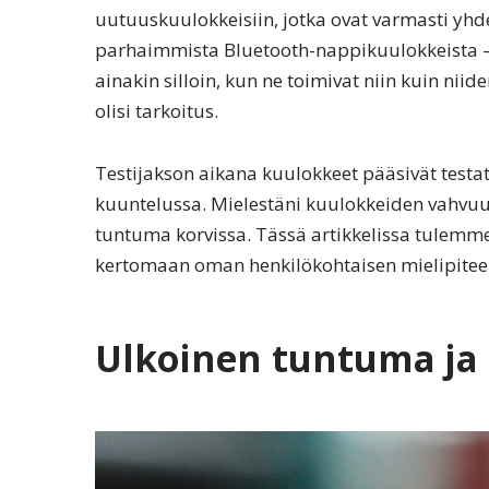
uutuuskuulokkeisiin, jotka ovat varmasti yhd
parhaimmista Bluetooth-nappikuulokkeista
ainakin silloin, kun ne toimivat niin kuin niid
olisi tarkoitus.
Testijakson aikana kuulokkeet pääsivät testat
kuuntelussa. Mielestäni kuulokkeiden vahvuuk
tuntuma korvissa. Tässä artikkelissa tulem
kertomaan oman henkilökohtaisen mielipiteen
Ulkoinen tuntuma ja