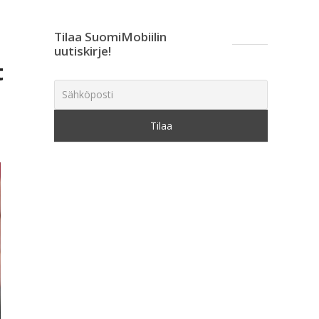
Tilaa SuomiMobiilin
uutiskirje!
t