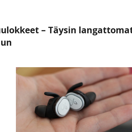
uulokkeet – Täysin langattoma
uun