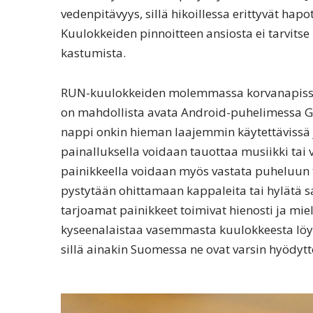
vedenpitävyys, sillä hikoillessa erittyvät hapo
Kuulokkeiden pinnoitteen ansiosta ei tarvitse
kastumista.
RUN-kuulokkeiden molemmassa korvanapissa 
on mahdollista avata Android-puhelimessa Go
nappi onkin hieman laajemmin käytettävissä j
painalluksella voidaan tauottaa musiikki tai v
painikkeella voidaan myös vastata puheluun 
pystytään ohittamaan kappaleita tai hylätä 
tarjoamat painikkeet toimivat hienosti ja mie
kyseenalaistaa vasemmasta kuulokkeesta löyty
sillä ainakin Suomessa ne ovat varsin hyödyt