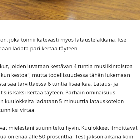
n, joka toimii kätevästi myös lataustelakkana. Itse
daan ladata pari kertaa täyteen.
ut, joiden luvataan kestävän 4 tuntia musiikintoistoa
 akun kestoa”, mutta todellisuudessa tähän lukemaan
a saa tarvittaessa 8 tuntia lisäaikaa. Lataus- ja
 siis kaksi kertaa täyteen. Parhain ominaisuus
n kuulokkeita ladataan 5 minuuttia latauskotelon
tunniksi virtaa.
at mielestäni suunniteltu hyvin. Kuulokkeet ilmoittavat
ua on enää alle 50 prosenttia. Testijakson aikana koin