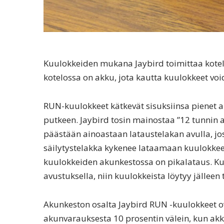
Kuulokkeiden mukana Jaybird toimittaa kotelo
kotelossa on akku, jota kautta kuulokkeet voi
RUN-kuulokkeet kätkevät sisuksiinsa pienet ak
putkeen. Jaybird tosin mainostaa ”12 tunnin
päästään ainoastaan lataustelakan avulla, jost
säilytystelakka kykenee lataamaan kuulokkeet
kuulokkeiden akunkestossa on pikalataus. Ku
avustuksella, niin kuulokkeista löytyy jälleen 
Akunkeston osalta Jaybird RUN -kuulokkeet ov
akunvarauksesta 10 prosentin välein, kun akk