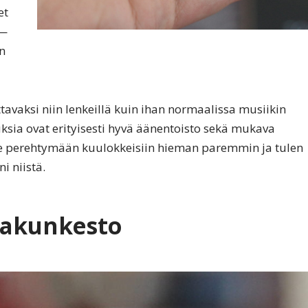
et
 —
en
tavaksi niin lenkeillä kuin ihan normaalissa musiikin
sia ovat erityisesti hyvä äänentoisto sekä mukava
me perehtymään kuulokkeisiin hieman paremmin ja tulen
i niistä.
 akunkesto