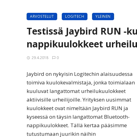
ARVOSTELUT
LOGITECH
YLEINEN
Testissä Jaybird RUN -k
nappikuulokkeet urheil
29.4.2018
0
Jaybird on nykyisin Logitechin alaisuudessa
toimiva kuulokevalmistaja, jonka toimialaan
kuuluvat langattomat urheilukuulokkeet
aktiivisille urheilijoille. Yrityksen uusimmat
kuulokkeet ovat nimeltään Jaybird RUN ja
kyseessä on täysin langattomat Bluetooth-
nappikuulokkeet. Tällä kertaa pääsimme
tutustumaan juurikin näihin