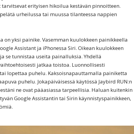
t tarvitsevat erityisen hikoilua kestävän pinnoitteen.
 pelätä urheilussa tai muussa tilanteessa nappien
on yksi painike. Vasemman kuulokkeen painikkeella
ogle Assistant ja iPhonessa Siri. Oikean kuulokkeen
a se tunnistaa useita painalluksia. Yhdellä
aihtoehtoisesti jatkaa toistoa. Luonnollisesti
tai lopettaa puhelu. Kaksoisnapauttamalla painiketta
saapuva puhelu. Jokapäiväisessä käytössä Jaybird RUN:n
lestäni ne ovat pääasiassa tarpeellisia. Haluan kuitenkin
vän Google Assistantin tai Sirin käynnistyspainikkeen,
tömiä.