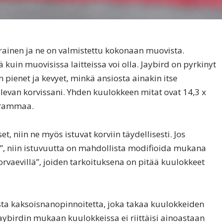
rainen ja ne on valmistettu kokonaan muovista.
kuin muovisissa laitteissa voi olla. Jaybird on pyrkinyt
enet ja kevyet, minkä ansiosta ainakin itse
levan korvissani. Yhden kuulokkeen mitat ovat 14,3 x
 grammaa.
 niin ne myös istuvat korviin täydellisesti. Jos
la”, niin istuvuutta on mahdollista modifioida mukana
”korvaevillä”, joiden tarkoituksena on pitää kuulokkeet
ta kaksoisnanopinnoitetta, joka takaa kuulokkeiden
Jaybirdin mukaan kuulokkeissa ei riittäisi ainoastaan