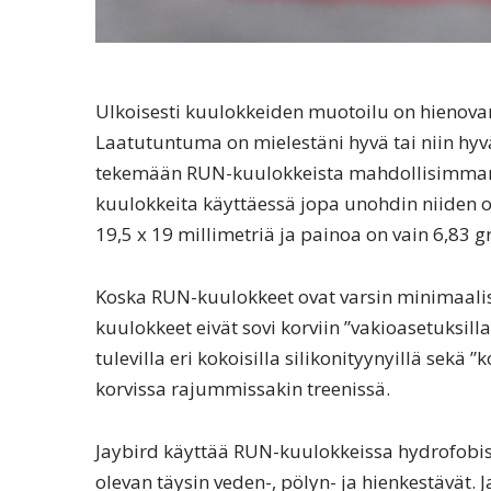
Ulkoisesti kuulokkeiden muotoilu on hienova
Laatutuntuma on mielestäni hyvä tai niin hyvä 
tekemään RUN-kuulokkeista mahdollisimman pi
kuulokkeita käyttäessä jopa unohdin niiden o
19,5 x 19 millimetriä ja painoa on vain 6,83
Koska RUN-kuulokkeet ovat varsin minimaaliset,
kuulokkeet eivät sovi korviin ”vakioasetuksil
tulevilla eri kokoisilla silikonityynyillä sekä 
korvissa rajummissakin treenissä.
Jaybird käyttää RUN-kuulokkeissa hydrofobis
olevan täysin veden-, pölyn- ja hienkestävät. 