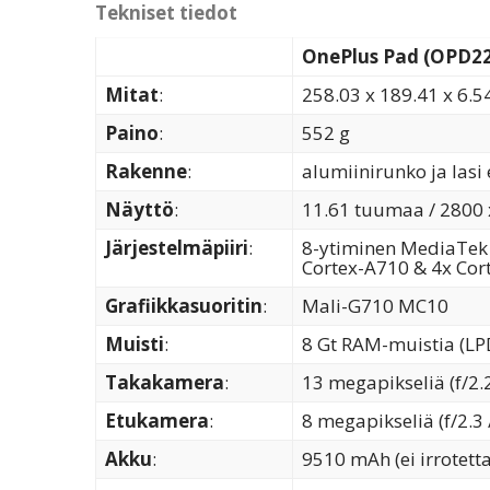
Tekniset tiedot
OnePlus Pad (OPD2
Mitat
:
258.03 x 189.41 x 6.
Paino
:
552 g
Rakenne
:
alumiinirunko ja lasi
Näyttö
:
11.61 tuumaa / 2800 x
Järjestelmäpiiri
:
8-ytiminen MediaTek 
Cortex-A710 & 4x Cor
Grafiikkasuoritin
:
Mali-G710 MC10
Muisti
:
8 Gt RAM-muistia (LPD
Takakamera
:
13 megapikseliä (f/2.
Etukamera
:
8 megapikseliä (f/2.3 
Akku
:
9510 mAh (ei irrotett