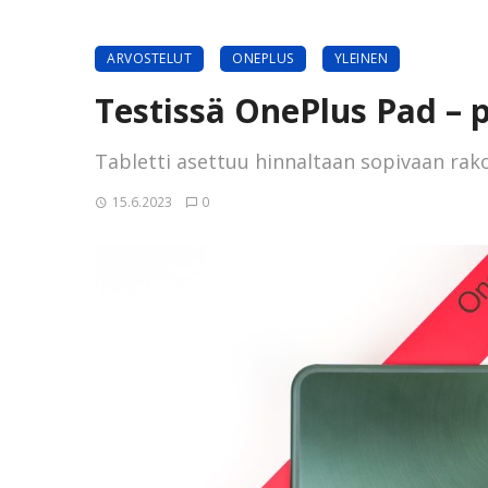
ARVOSTELUT
ONEPLUS
YLEINEN
Testissä OnePlus Pad – 
Tabletti asettuu hinnaltaan sopivaan rak
15.6.2023
0