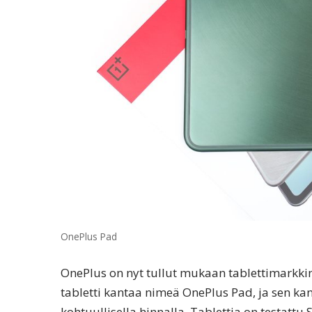
OnePlus Pad
OnePlus on nyt tullut mukaan tablettimarkki
tabletti kantaa nimeä OnePlus Pad, ja sen kan
kohtuullisella hinnalla. Tablettia on testattu 