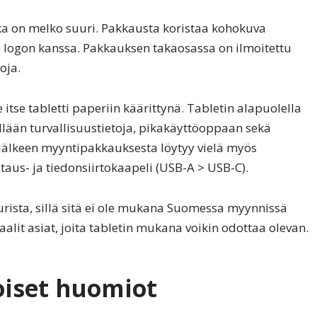
ka on melko suuri. Pakkausta koristaa kohokuva
n logon kanssa. Pakkauksen takaosassa on ilmoitettu
oja.
itse tabletti paperiin käärittynä. Tabletin alapuolella
llään turvallisuustietoja, pikakäyttöoppaan sekä
jälkeen myyntipakkauksesta löytyy vielä myös
s- ja tiedonsiirtokaapeli (USB-A > USB-C).
rista, sillä sitä ei ole mukana Suomessa myynnissä
aalit asiat, joita tabletin mukana voikin odottaa olevan.
oiset huomiot