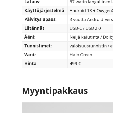
Lataus
:
67 watin langallinen 
Käyttöjärjestelmä
:
Android 13 + OxygenOS
Päivityslupaus
:
3 vuotta Android-versi
Liitännät
:
USB-C / USB 2.0
Ääni
:
Neljä kaiutinta / Dol
Tunnistimet
:
valoisuustunnistin / e
Värit
:
Halo Green
Hinta
:
499 €
Myyntipakkaus