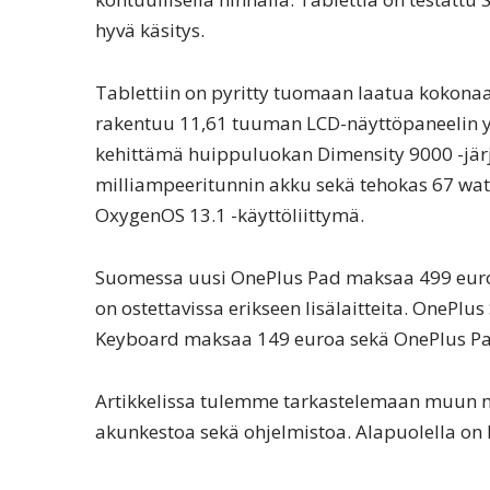
hyvä käsitys.
Tablettiin on pyritty tuomaan laatua kokona
rakentuu 11,61 tuuman LCD-näyttöpaneelin y
kehittämä huippuluokan Dimensity 9000 -järj
milliampeeritunnin akku sekä tehokas 67 wat
OxygenOS 13.1 -käyttöliittymä.
Suomessa uusi OnePlus Pad maksaa 499 euroa 
on ostettavissa erikseen lisälaitteita. OnePl
Keyboard maksaa 149 euroa sekä OnePlus Pa
Artikkelissa tulemme tarkastelemaan muun mu
akunkestoa sekä ohjelmistoa. Alapuolella on l