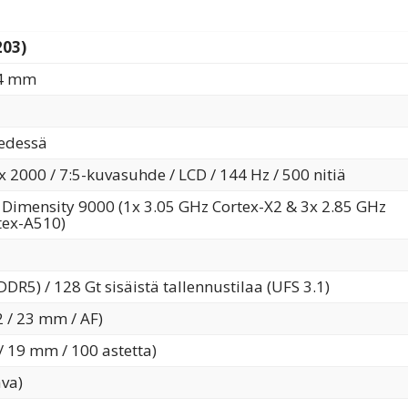
203)
54 mm
 edessä
 2000 / 7:5-kuvasuhde / LCD / 144 Hz / 500 nitiä
Dimensity 9000 (1x 3.05 GHz Cortex-X2 & 3x 2.85 GHz
tex-A510)
DR5) / 128 Gt sisäistä tallennustilaa (UFS 3.1)
2 / 23 mm / AF)
/ 19 mm / 100 astetta)
ava)