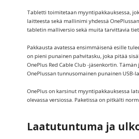
Tabletti toimitetaan myyntipakkauksessa, jo
laitteesta sekä mallinimi yhdessä OnePlussa
tabletin malliversio sekä muita tarvittavia tiet
Pakkausta avatessa ensimmäisenä esille tulee 
on pieni punainen pahvitasku, joka pitää sisä
OnePlus Red Cable Club -jäsenkortin. Tämän 
OnePlussan tunnusomainen punainen USB-latau
OnePlus on karsinut myyntipakkauksessa latu
olevassa versiossa. Paketissa on pitkälti norm
Laatutuntuma ja ulk