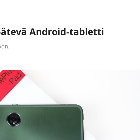
pätevä Android-tabletti
oon.