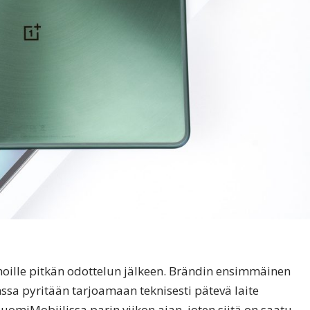
noille pitkän odottelun jälkeen. Brändin ensimmäinen
ssa pyritään tarjoamaan teknisesti pätevä laite
SuomiMobiilissa parin viikon ajan, joten siitä on saatu