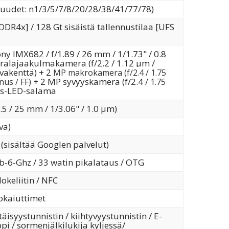
uudet: n1/3/5/7/8/20/28/38/41/77/78)
DR4x] / 128 Gt sisäistä tallennustilaa [UFS
 IMX682 / f/1.89 / 26 mm / 1/1.73" / 0.8
ralajaakulmakamera (f/2.2 / 1.12 µm /
uvakenttä) + 2
MP makrokamera (f/2.4 / 1.75
+ 2 MP syvyyskamera (f/2.4
nus / FF)
/ 1.75
ois-LED-salama
5 / 25 mm / 1/3.06" / 1.0 µm)
va)
(sisältää Googlen palvelut)
b-6-Ghz / 33 watin pikalataus / OTG
okeliitin / NFC
eokaiuttimet
täisyystunnistin / kiihtyvyystunnistin / E-
i / sormenjälkilukija kyljessä/