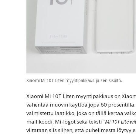
Xiaomi Mi 10T Liten myyntipakkaus ja sen sisältö.
Xiaomi Mi 10T Liten myyntipakkaus on Xiaom
vähentää muovin käyttöä jopa 60 prosentilla.
valmistettu laatikko, joka on tällä kertaa va
mallikoodi, Mi-logot sekä teksti
”Mi 10T Lite w
viitataan siis siihen, että puhelimesta löyty