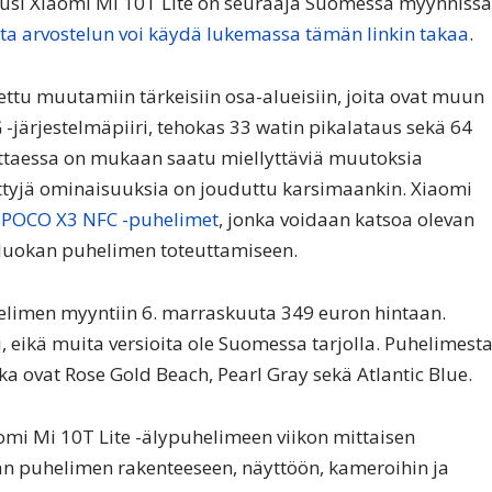
uusi Xiaomi Mi 10T Lite on seuraaja Suomessa myynnissä
sta arvostelun voi käydä lukemassa tämän linkin takaa
.
tu muutamiin tärkeisiin osa-alueisiin, joita ovat muun
järjestelmäpiiri, tehokas 33 watin pikalataus sekä 64
ttaessa on mukaan saatu miellyttäviä muutoksia
ettyjä ominaisuuksia on jouduttu karsimaankin. Xiaomi
a
POCO X3 NFC -puhelimet
, jonka voidaan katsoa olevan
aluokan puhelimen toteuttamiseen.
elimen myyntiin 6. marraskuuta 349 euron hintaan.
, eikä muita versioita ole Suomessa tarjolla. Puhelimest
otka ovat Rose Gold Beach, Pearl Gray sekä Atlantic Blue.
mi Mi 10T Lite -älypuhelimeen viikon mittaisen
n puhelimen rakenteeseen, näyttöön, kameroihin ja