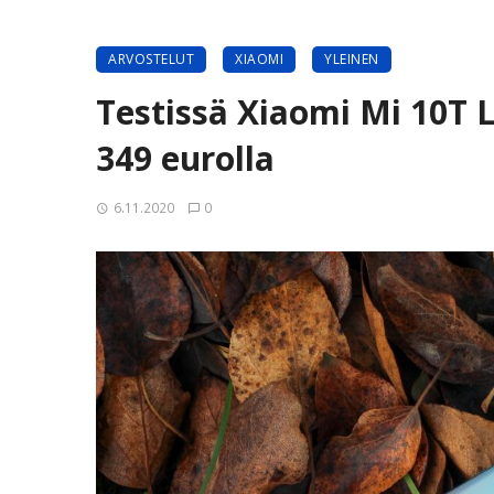
ARVOSTELUT
XIAOMI
YLEINEN
Testissä Xiaomi Mi 10T 
349 eurolla
6.11.2020
0