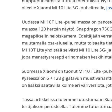
huippupuhelimista tuttuja toteutuksia. Nyt 
olleelle Xiaomi Mi 10 Lite 5G -puhelimelle,
jo
Uudessa Mi 10T Lite -puhelimessa on panostet
muassa 120 hertsin näyttö, Snapdragon 750G -
megapikselin neloiskamera. Edeltäjään verra
muutamalla osa-alueella, mutta toisaalta ti
Mi 10T Lite yhdistää selvästi Mi 10 Lite 5G- j
jopa menestysresepti erinomaisen keskihint
Suomessa Xiaomi on tuonut Mi 10T Lite -puh
Kyseessä on 6 + 128 gigatavun muistivariantti
on lisäksi saatavilla kolme eri väriversiota, j
Tässä artikkelissa tulemme tutustumaan Xiao
testijakson perusteella. Tulemme tutustumaa