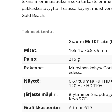
teknisiin ominaisuuksiin sekä tarkastelemm
pakkaskestävyyttä. Testissä käynyt muistiversi
Gold Beach.
Tekniset tiedot
Xiaomi Mi 10T Lite 
Mitat
:
165.4 x 76.8 x 9 mm
Paino
:
215 g
Rakenne
:
Muovinen kehys/ Gorill
edessä
Näyttö
:
6.67 tuumaa Full HD+ 
120 Hz / HDR10+
Järjestelmäpiiri
:
8-ytiminen Snapdrago
Kryo 570)
Grafiikkasuoritin
:
Adreno 619