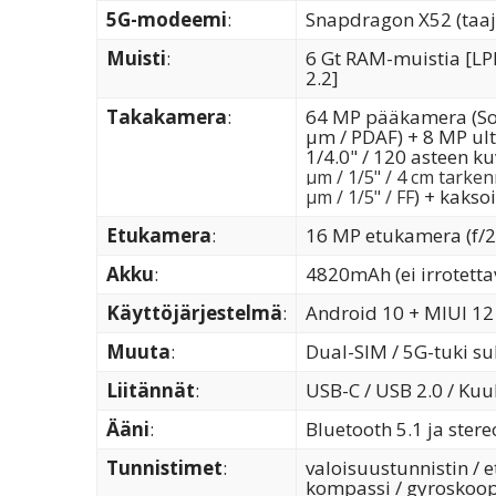
5G-modeemi
:
Snapdragon X52 (taaj
Muisti
:
6 Gt RAM-muistia [LPD
2.2]
Takakamera
:
64 MP pääkamera (Sony
µm / PDAF) + 8 MP ult
1/4.0" / 120 asteen k
µm / 1/5" / 4 cm tarken
) + kaks
µm / 1/5" / FF
Etukamera
:
16 MP etukamera (f/2.
Akku
:
4820mAh (ei irrotetta
Käyttöjärjestelmä
:
Android 10 + MIUI 12 
Muuta
:
Dual-SIM / 5G-tuki su
Liitännät
:
USB-C / USB 2.0 / Kuul
Ääni
:
Bluetooth 5.1 ja ster
Tunnistimet
:
valoisuustunnistin / e
kompassi / gyroskoopp