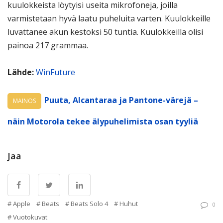
kuulokkeista löytyisi useita mikrofoneja, joilla
varmistetaan hyvä laatu puheluita varten. Kuulokkeille
luvattanee akun kestoksi 50 tuntia. Kuulokkeilla olisi
painoa 217 grammaa.
Lähde:
WinFuture
Puuta, Alcantaraa ja Pantone-värejä –
MAINOS
näin Motorola tekee älypuhelimista osan tyyliä
Jaa
Apple
Beats
Beats Solo 4
Huhut
0
Vuotokuvat