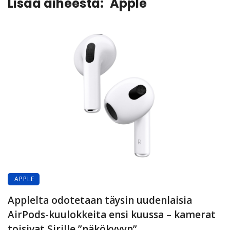
Lisää aiheesta:
Apple
APPLE
Applelta odotetaan täysin uudenlaisia
AirPods-kuulokkeita ensi kuussa – kamerat
toisivat Sirille ”näkökyvyn”