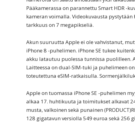
Pääkamerassa on parannettu Smart HDR -kuva
kameran voimalla. Videokuvausta pystytään 
tarkkuus on 7 megapikseliä.
Akun suuruutta Apple ei ole vahvistanut, mut
iPhone 8 -puhelimen. iPhone SE tukee kuitenki
akku latautuu puolessa tunnissa puolilleen.
Laitteessa on dual-SIM-tuki ja puhelimeen on 
toteutettuna eSIM-ratkaisulla. Sormenjälkiluk
Apple on tuomassa iPhone SE -puhelimen my
alkaa 17. huhtikuuta ja toimitukset alkavat 24
musta, valkoinen sekä punainen (PRODUCT)RED
128 gigatavun versiolla 549 euroa sekä 256 g