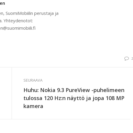
nen
n, SuomiMobiilin perustaja ja
a. Yhteydenotot:
n@suomimobiili.fi
SEURAAVA
Huhu: Nokia 9.3 PureView -puhelimeen
tulossa 120 Hz:n näyttö ja jopa 108 MP
kamera