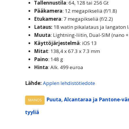
Tallennustila
: 64, 128 tai 256 Gt
Pääkamera
: 12 megapikseliä (f/1.8)
Etukamera
: 7 megapikseliä (f/2.2)
Lataus:
18 watin pikalataus ja langaton 
Muuta
: Lightning-liitin, Dual-SIM (nano 
Käyttöjärjestelmä
: iOS 13
Mitat
: 138,4 x 67.3 x 7.3 mm
Paino
: 148 g
Hinta
: Alk. 499 euroa
Lähde:
Applen lehdistötiedote
Puuta, Alcantaraa ja Pantone-vär
MAINOS
tyyliä