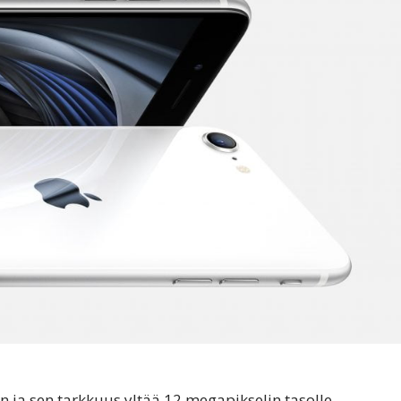
 ja sen tarkkuus yltää 12 megapikselin tasolle.