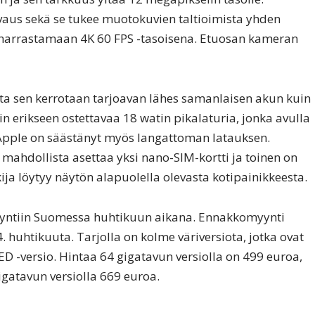
us sekä se tukee muotokuvien taltioimista yhden
harrastamaan 4K 60 FPS -tasoisena. Etuosan kameran
ta sen kerrotaan tarjoavan lähes samanlaisen akun kuin
n erikseen ostettavaa 18 watin pikalaturia, jonka avulla
 Apple on säästänyt myös langattoman latauksen.
mahdollista asettaa yksi nano-SIM-kortti ja toinen on
ija löytyy näytön alapuolella olevasta kotipainikkeesta.
yntiin Suomessa huhtikuun aikana. Ennakkomyynti
. huhtikuuta. Tarjolla on kolme väriversiota, jotka ovat
 -versio. Hintaa 64 gigatavun versiolla on 499 euroa,
igatavun versiolla 669 euroa.