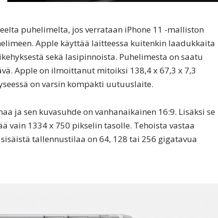
neelta puhelimelta, jos verrataan iPhone 11 -malliston
helimeen. Apple käyttää laitteessa kuitenkin laadukkaita
ikehyksestä sekä lasipinnoista. Puhelimesta on saatu
ä. Apple on ilmoittanut mitoiksi 138,4 x 67,3 x 7,3
yseessä on varsin kompakti uutuuslaite.
maa ja sen kuvasuhde on vanhanaikainen 16:9. Lisäksi se
ä vain 1334 x 750 pikselin tasolle. Tehoista vastaa
 sisäistä tallennustilaa on 64, 128 tai 256 gigatavua