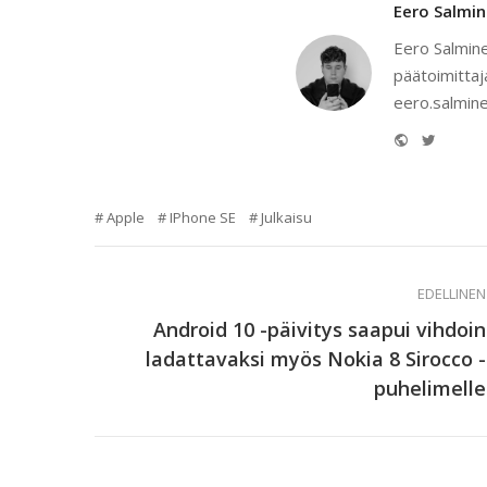
Eero Salmi
Eero Salmine
päätoimittaj
eero.salmine
Website
Twitter
Apple
IPhone SE
Julkaisu
EDELLINEN
Android 10 -päivitys saapui vihdoin
ladattavaksi myös Nokia 8 Sirocco -
puhelimelle