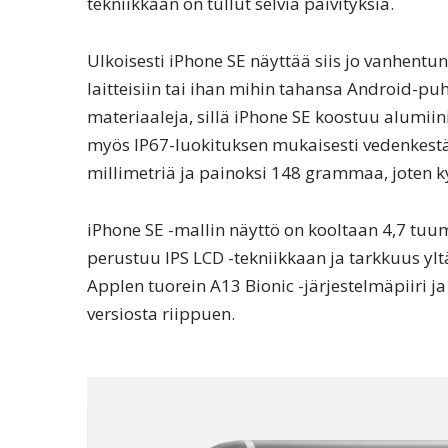
tekniikkaan on tullut selviä päivityksiä.
Ulkoisesti iPhone SE näyttää siis jo vanhentu
laitteisiin tai ihan mihin tahansa Android-pu
materiaaleja, sillä iPhone SE koostuu alumiin
myös IP67-luokituksen mukaisesti vedenkestäv
millimetriä ja painoksi 148 grammaa, joten k
iPhone SE -mallin näyttö on kooltaan 4,7 tuu
perustuu IPS LCD -tekniikkaan ja tarkkuus yltä
Applen tuorein A13 Bionic -järjestelmäpiiri ja
versiosta riippuen.