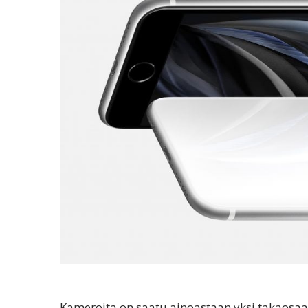
Kameroita on saatu ainoastaan yksi takaosaan