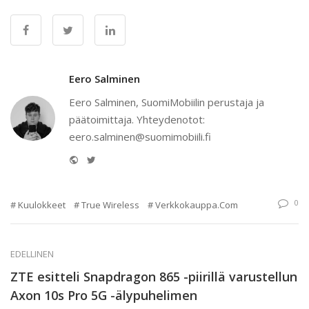
Eero Salminen
Eero Salminen, SuomiMobiilin perustaja ja
päätoimittaja. Yhteydenotot:
eero.salminen@suomimobiili.fi
Website
Twitter
0
Kuulokkeet
True Wireless
Verkkokauppa.com
EDELLINEN
ZTE esitteli Snapdragon 865 -piirillä varustellun
Axon 10s Pro 5G -älypuhelimen