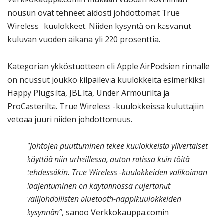
nousun ovat tehneet aidosti johdottomat True
Wireless -kuulokkeet. Niiden kysyntä on kasvanut
kuluvan vuoden aikana yli 220 prosenttia.
Kategorian ykköstuotteen eli Apple AirPodsien rinnalle
on noussut joukko kilpailevia kuulokkeita esimerkiksi
Happy Plugsilta, JBL:ltä, Under Armourilta ja
ProCasterilta. True Wireless -kuulokkeissa kuluttajiin
vetoaa juuri niiden johdottomuus.
”Johtojen puuttuminen tekee kuulokkeista ylivertaiset
käyttää niin urheillessa, auton ratissa kuin töitä
tehdessäkin. True Wireless -kuulokkeiden valikoiman
laajentuminen on käytännössä nujertanut
välijohdollisten bluetooth-nappikuulokkeiden
kysynnän”
, sanoo Verkkokauppa.comin