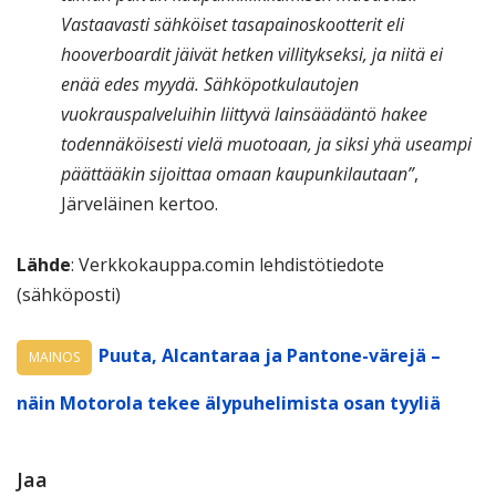
Vastaavasti sähköiset tasapainoskootterit eli
hooverboardit jäivät hetken villitykseksi, ja niitä ei
enää edes myydä. Sähköpotkulautojen
vuokrauspalveluihin liittyvä lainsäädäntö hakee
todennäköisesti vielä muotoaan, ja siksi yhä useampi
päättääkin sijoittaa omaan kaupunkilautaan”
,
Järveläinen kertoo.
Lähde
: Verkkokauppa.comin lehdistötiedote
(sähköposti)
Puuta, Alcantaraa ja Pantone-värejä –
MAINOS
näin Motorola tekee älypuhelimista osan tyyliä
Jaa