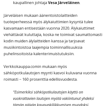
kaupallinen johtaja
Vesa Järveläinen
.
Järveläisen mukaan äänentoistolaitteiden
tuoteperheessä myös älykaiuttimien kysyntä tulee
kasvamaan entisestään vuonna 2020. Älykaiuttimet
viehättävät kuluttajia, koska ne toimivat saumattomasti
kodin muiden älylaitteiden kanssa ja tarjoavat
musiikintoistoa laajempia toiminnallisuuksia
puhelinsoitoista kalenterimuistutuksiin.
Verkkokauppa.comin mukaan myös
sähköpotkulautojen myynti kasvoi kuluvana vuonna
roimasti − 160 prosenttia edellisvuodesta.
“Esimerkiksi sähköpotkulautojen käyttö on
vuokrattavien lautojen myötä vakiintunut yhdeksi
tämän päivän kaupunkiliikkumisen muodoksi.