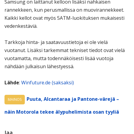
Samsung on laittanut kelloon lisäksi nahkaisen
rannekkeen, kun perusmallissa on muovirannekkeet.
Kaikki kellot ovat myös 5ATM-luokituksen mukaisesti
vedenkestäviä.
Tarkkoja hinta- ja saatavuustietoja ei ole vielä
vuotanut. Lisäksi tarkemmat tekniset tiedot ovat vielä
vuotamatta, mutta todennäköisesti lisää vuotoja
nähdään julkaisun lähestyessä.
Lähde
:
Winfuture.de (saksaksi)
Puuta, Alcantaraa ja Pantone-värejä –
MAINOS
näin Motorola tekee älypuhelimista osan tyyliä
Jaa