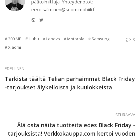
päätoimittaja. Yhteydenotot:
eero.salminen@suomimobiili.fi
Website
Twitter
200 MP
Huhu
Lenovo
Motorola
Samsung
0
Xiaomi
EDELLINEN
Tarkista täältä Telian parhaimmat Black Friday
-tarjoukset älykelloista ja kuulokkeista
SEURAAVA
Älä osta näitä tuotteita edes Black Friday -
tarjouksista! Verkkokauppa.com kertoi vuoden