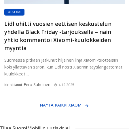
XIAOMI
Lidl ohitti vuosien eettisen keskustelun
yhdellä Black Friday -tarjouksella – näin
yhtiö kommentoi Xiaomi-kuulokkeiden
myyntiä
Suomessa pitkään jatkunut hiljainen linja Xiaomi-tuotteisiin
koki yllättävän särön, kun Lidl nosti Xiaomin täyslangattomat
kuulokkeet ...
Eero Salminen
Kirjoittanut
4.12.2025
NÄYTÄ KAIKKI XIAOMI
Tilaa SuomiMobiilin uutiskirje!