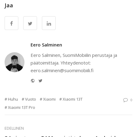
Jaa
Eero Salminen
Eero Salminen, SuomiMobiilin perustaja ja
päätoimittaja. Yhteydenotot:
eero.salminen@suomimobiili.fi
Website
Twitter
Huhu
Vuoto
Xiaomi
Xiaomi 13T
0
Xiaomi 13T Pro
EDELLINEN