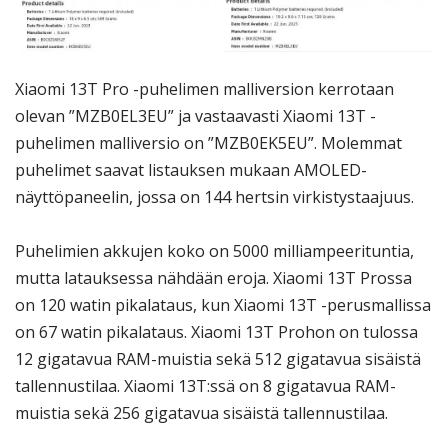
Xiaomi 13T Pro -puhelimen malliversion kerrotaan
olevan ”MZB0EL3EU” ja vastaavasti Xiaomi 13T -
puhelimen malliversio on ”MZB0EK5EU”. Molemmat
puhelimet saavat listauksen mukaan AMOLED-
näyttöpaneelin, jossa on 144 hertsin virkistystaajuus.
Puhelimien akkujen koko on 5000 milliampeerituntia,
mutta latauksessa nähdään eroja. Xiaomi 13T Prossa
on 120 watin pikalataus, kun Xiaomi 13T -perusmallissa
on 67 watin pikalataus. Xiaomi 13T Prohon on tulossa
12 gigatavua RAM-muistia sekä 512 gigatavua sisäistä
tallennustilaa. Xiaomi 13T:ssä on 8 gigatavua RAM-
muistia sekä 256 gigatavua sisäistä tallennustilaa.