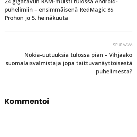
24 gigatavun RAM-muisti tulossa Android-
puhelimiin – ensimmäisenä RedMagic 8S
Prohon jo 5. heinäkuuta
SEURAAVA
Nokia-uutuuksia tulossa pian – Vihjaako
suomalaisvalmistaja jopa taittuvanäyttöisestä
puhelimesta?
Kommentoi