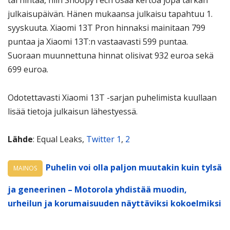
tai hintaa, niin SnoopyTech osaa kertoa jopa tarkan
julkaisupäivän. Hänen mukaansa julkaisu tapahtuu 1.
syyskuuta. Xiaomi 13T Pron hinnaksi mainitaan 799
puntaa ja Xiaomi 13T:n vastaavasti 599 puntaa.
Suoraan muunnettuna hinnat olisivat 932 euroa sekä
699 euroa.
Odotettavasti Xiaomi 13T -sarjan puhelimista kuullaan
lisää tietoja julkaisun lähestyessä.
Lähde
: Equal Leaks,
Twitter 1
,
2
Puhelin voi olla paljon muutakin kuin tylsä
MAINOS
ja geneerinen – Motorola yhdistää muodin,
urheilun ja korumaisuuden näyttäviksi kokoelmiksi