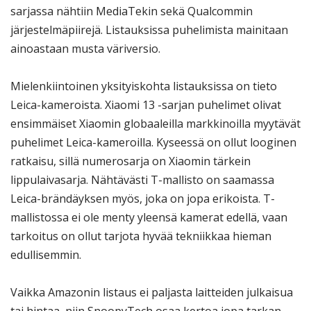
sarjassa nähtiin MediaTekin sekä Qualcommin
järjestelmäpiirejä. Listauksissa puhelimista mainitaan
ainoastaan musta väriversio.
Mielenkiintoinen yksityiskohta listauksissa on tieto
Leica-kameroista. Xiaomi 13 -sarjan puhelimet olivat
ensimmäiset Xiaomin globaaleilla markkinoilla myytävät
puhelimet Leica-kameroilla. Kyseessä on ollut looginen
ratkaisu, sillä numerosarja on Xiaomin tärkein
lippulaivasarja. Nähtävästi T-mallisto on saamassa
Leica-brändäyksen myös, joka on jopa erikoista. T-
mallistossa ei ole menty yleensä kamerat edellä, vaan
tarkoitus on ollut tarjota hyvää tekniikkaa hieman
edullisemmin.
Vaikka Amazonin listaus ei paljasta laitteiden julkaisua