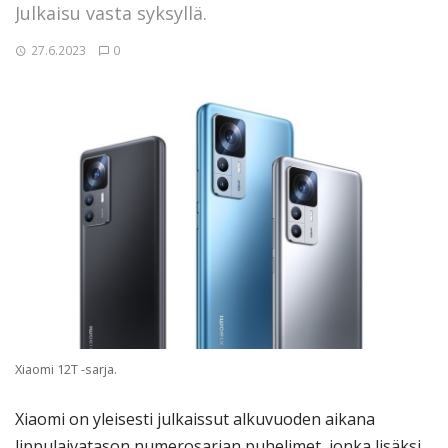
Julkaisu vasta syksyllä.
27.6.2023
0
Xiaomi 12T -sarja.
Xiaomi on yleisesti julkaissut alkuvuoden aikana
lippulaivatason numerosarjan puhelimet, jonka lisäksi