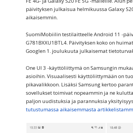
FE 4G- ja Galaxy S20 FE 5G -malleille. Alun p
päivityksen julkaisua helmikuussa Galaxy S20 F
aikaisemmin.
SuomiMobiilin testilaitteelle Android 11 -päiv
G781BXXU1BTL4. Päivityksen koko on huimat
Googlen 1. joulukuuta julkaisemat tietoturva
One UI 3 -käyttöliittymä on Samsungin mukaa
asioihin. Visuaalisesti käyttöliittymään on t
pikavalikkoon. Lisäksi Samsung kertoo parant
sovellukset toimivat nopeammin ja ne kulutt
paljon uudistuksia ja parannuksia yksityisyy
tutustumassa aikaisemmasta artikkelistam