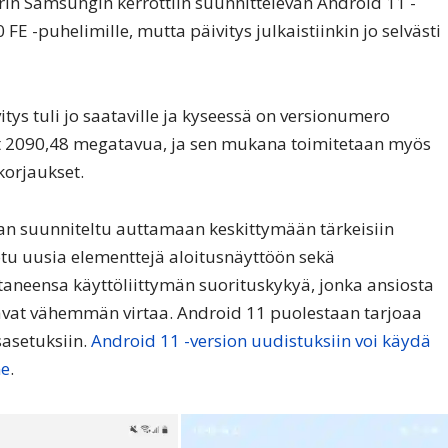
erin Samsungin kerrottiin suunnittelevan Android 11 -
E -puhelimille, mutta päivitys julkaistiinkin jo selvästi
itys tuli jo saataville ja kyseessä on versionumero
 2090,48 megatavua, ja sen mukana toimitetaan myös
korjaukset.
n suunniteltu auttamaan keskittymään tärkeisiin
uotu uusia elementtejä aloitusnäyttöön sekä
aneensa käyttöliittymän suorituskykyä, jonka ansiosta
avat vähemmän virtaa. Android 11 puolestaan tarjoaa
sasetuksiin.
Android 11 -version uudistuksiin voi käydä
me
.