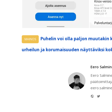
Puhelin voi olla paljon muutakin 
MAINOS
urheilun ja korumaisuuden näyttäviksi ko
Eero Salmi
Eero Salmine
päätoimittaj
eero.salmine
Website
Twitter