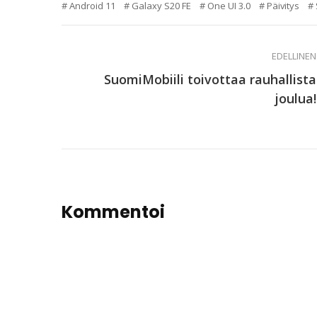
Android 11
Galaxy S20 FE
One UI 3.0
Päivitys
EDELLINEN
SuomiMobiili toivottaa rauhallista
joulua!
Kommentoi