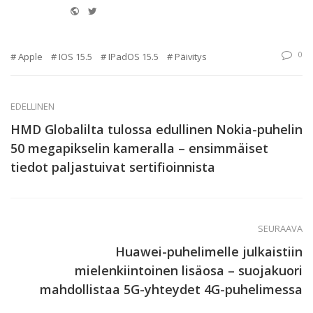
Website
Twitter
0
Apple
IOS 15.5
IPadOS 15.5
Päivitys
EDELLINEN
HMD Globalilta tulossa edullinen Nokia-puhelin
50 megapikselin kameralla – ensimmäiset
tiedot paljastuivat sertifioinnista
SEURAAVA
Huawei-puhelimelle julkaistiin
mielenkiintoinen lisäosa – suojakuori
mahdollistaa 5G-yhteydet 4G-puhelimessa