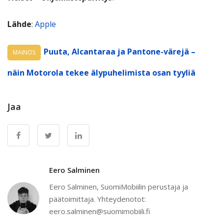
Lähde
:
Apple
Puuta, Alcantaraa ja Pantone-värejä –
MAINOS
näin Motorola tekee älypuhelimista osan tyyliä
Jaa
Eero Salminen
Eero Salminen, SuomiMobiilin perustaja ja
päätoimittaja. Yhteydenotot:
eero.salminen@suomimobiili.fi