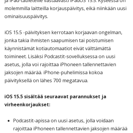
ja iPad-tableteille vastaavasti iPadOS 15.5. Kyseessä on
molemmilla laitteilla korjauspäivitys, eikä niinkään uusi
ominaisuuspäivitys.
iOS 15.5 -päivityksen kerrotaan korjaavan ongelman,
jonka takia ihmisten saapumisen tai poistumisen
käynnistämät kotiautomaatiot eivät välttämättä
toimineet. Lisäksi Podcastit-sovelluksessa on uusi
asetus, jolla voi rajoittaa iPhoneen tallennettavien
jaksojen määrää. iPhone-puhelimissa kokoa
päivityksellä on lähes 700 megatavua.
iOS 15.5 sisältää seuraavat parannukset ja
virheenkorjaukset:
Podcastit-apissa on uusi asetus, jolla voidaan
rajoittaa iPhoneen tallennettavien jaksojen määrää