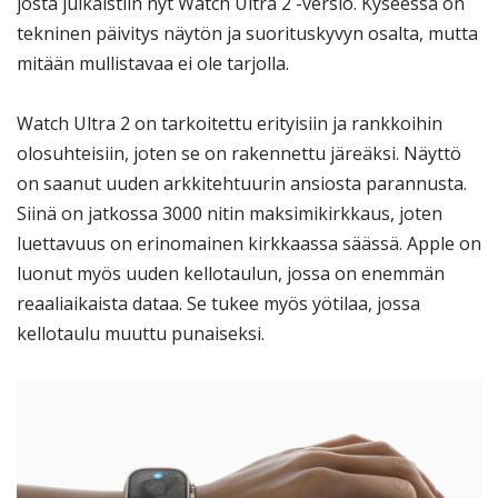
josta julkaistiin nyt Watch Ultra 2 -versio. Kyseessä on
tekninen päivitys näytön ja suorituskyvyn osalta, mutta
mitään mullistavaa ei ole tarjolla.
Watch Ultra 2 on tarkoitettu erityisiin ja rankkoihin
olosuhteisiin, joten se on rakennettu järeäksi. Näyttö
on saanut uuden arkkitehtuurin ansiosta parannusta.
Siinä on jatkossa 3000 nitin maksimikirkkaus, joten
luettavuus on erinomainen kirkkaassa säässä. Apple on
luonut myös uuden kellotaulun, jossa on enemmän
reaaliaikaista dataa. Se tukee myös yötilaa, jossa
kellotaulu muuttu punaiseksi.