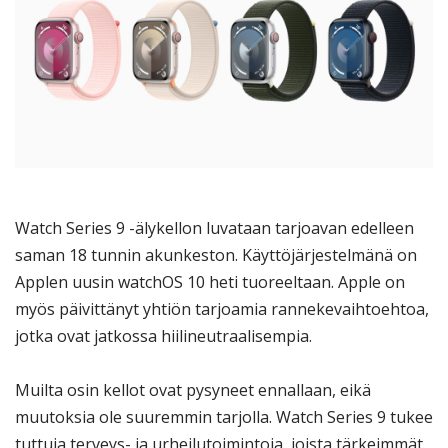
Watch Series 9 -älykellon luvataan tarjoavan edelleen
saman 18 tunnin akunkeston. Käyttöjärjestelmänä on
Applen uusin watchOS 10 heti tuoreeltaan. Apple on
myös päivittänyt yhtiön tarjoamia rannekevaihtoehtoa,
jotka ovat jatkossa hiilineutraalisempia.
Muilta osin kellot ovat pysyneet ennallaan, eikä
muutoksia ole suuremmin tarjolla. Watch Series 9 tukee
tuttuja terveys- ja urheilutoimintoja, joista tärkeimmät