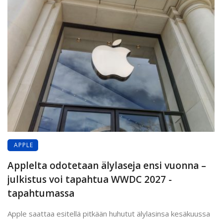
APPLE
Applelta odotetaan älylaseja ensi vuonna –
julkistus voi tapahtua WWDC 2027 -
tapahtumassa
Apple saattaa esitellä pitkään huhutut älylasinsa kesäkuussa