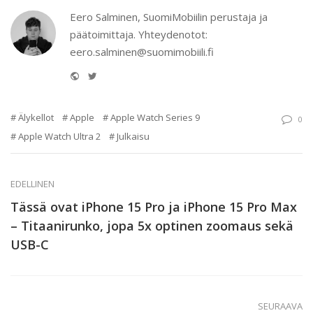
Eero Salminen, SuomiMobiilin perustaja ja
päätoimittaja. Yhteydenotot:
eero.salminen@suomimobiili.fi
Website
Twitter
Älykellot
Apple
Apple Watch Series 9
0
Apple Watch Ultra 2
Julkaisu
EDELLINEN
Tässä ovat iPhone 15 Pro ja iPhone 15 Pro Max
– Titaanirunko, jopa 5x optinen zoomaus sekä
USB-C
SEURAAVA