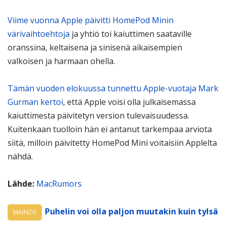
Viime vuonna Apple päivitti HomePod Minin
värivaihtoehtoja
ja yhtiö toi kaiuttimen saataville
oranssina, keltaisena ja sinisenä aikaisempien
valkoisen ja harmaan ohella.
Tämän vuoden elokuussa tunnettu Apple-vuotaja Mark
Gurman kertoi,
että Apple voisi olla julkaisemassa
kaiuttimesta päivitetyn version tulevaisuudessa.
Kuitenkaan tuolloin hän ei antanut tarkempaa arviota
siitä, milloin päivitetty HomePod Mini voitaisiin Applelta
nähdä.
Lähde:
MacRumors
Puhelin voi olla paljon muutakin kuin tylsä
MAINOS