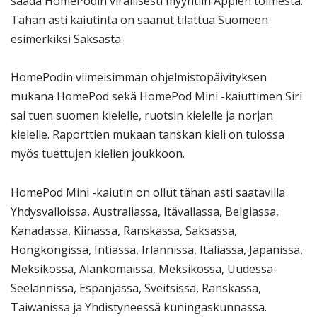
saada HomePodin virallisesti myyntiin Applen toimesta.
Tähän asti kaiutinta on saanut tilattua Suomeen
esimerkiksi Saksasta.
HomePodin viimeisimmän ohjelmistopäivityksen
mukana HomePod sekä HomePod Mini -kaiuttimen Siri
sai tuen suomen kielelle, ruotsin kielelle ja norjan
kielelle. Raporttien mukaan tanskan kieli on tulossa
myös tuettujen kielien joukkoon.
HomePod Mini -kaiutin on ollut tähän asti saatavilla
Yhdysvalloissa, Australiassa, Itävallassa, Belgiassa,
Kanadassa, Kiinassa, Ranskassa, Saksassa,
Hongkongissa, Intiassa, Irlannissa, Italiassa, Japanissa,
Meksikossa, Alankomaissa, Meksikossa, Uudessa-
Seelannissa, Espanjassa, Sveitsissä, Ranskassa,
Taiwanissa ja Yhdistyneessä kuningaskunnassa.