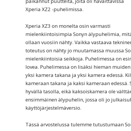
paikannut puutteita, joita oli havaittavissa
Xperia XZ2 -puhelimissa.
Xperia XZ3 on monelta osin varmasti
mielenkiintoisimpia Sonyn älypuhelimia, mit
ollaan vuosiin nähty. Vaikka vastaava teknine
toteutus on nähty jo muutamassa muussa Son
mielenkiintoisia seikkoja. Puhelimessa on esi
lovea. Puhelimessa on lisäksi hieman muiden
yksi kamera takana ja yksi kamera edessä. K
kameraan takana ja kaksi kameraan edessä. 
hyvällä tasolla, eikä kaksoiskamera ole väl
ensimmäinen älypuhelin, jossa oli jo julkaisu
käyttöjärjestelmäversio.
Tässä arvostelussa tulemme tutustumaan Son