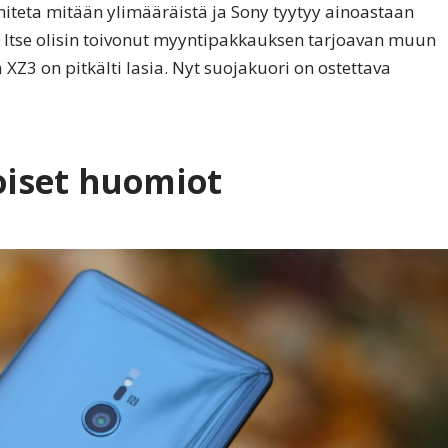
iteta mitään ylimääräistä ja Sony tyytyy ainoastaan
in. Itse olisin toivonut myyntipakkauksen tarjoavan muun
XZ3 on pitkälti lasia. Nyt suojakuori on ostettava
oiset huomiot