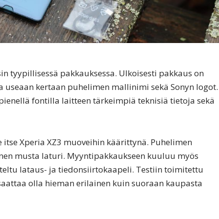
in tyypillisessä pakkauksessa. Ulkoisesti pakkaus on
na useaan kertaan puhelimen mallinimi sekä Sonyn logot.
nellä fontilla laitteen tärkeimpiä teknisiä tietoja sekä
 itse Xperia XZ3 muoveihin käärittynä. Puhelimen
einen musta laturi. Myyntipakkaukseen kuuluu myös
eltu lataus- ja tiedonsiirtokaapeli. Testiin toimitettu
saattaa olla hieman erilainen kuin suoraan kaupasta