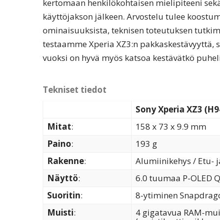
kertomaan henkilökohtaisen mielipiteeni sek
käyttöjakson jälkeen. Arvostelu tulee koostum
ominaisuuksista, teknisen toteutuksen tutkim
testaamme Xperia XZ3:n pakkaskestävyyttä, s
vuoksi on hyvä myös katsoa kestävätkö puheli
Tekniset tiedot
Sony Xperia XZ3 (H9
Mitat
:
158 x 73 x 9.9 mm
Paino
:
193 g
Rakenne
:
Alumiinikehys / Etu- j
Näyttö
:
6.0 tuumaa P-OLED Q
Suoritin
:
8-ytiminen Snapdrag
Muisti
:
4 gigatavua RAM-muist