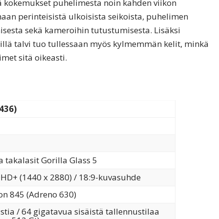
ä kokemukset puhelimesta noin kahden viikon
aan perinteisistä ulkoisista seikoista, puhelimen
isesta sekä kameroihin tutustumisesta. Lisäksi
illä talvi tuo tullessaan myös kylmemmän kelit, minkä
met sitä oikeasti.
436)
a takalasit Gorilla Glass 5
HD+ (1440 x 2880) / 18:9-kuvasuhde
on 845 (Adreno 630)
ia / 64 gigatavua sisäistä tallennustilaa