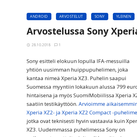
ANDROID
ARVOSTELUT
SONY
YLEINEN
Arvostelussa Sony Xperi
28.10.2018
1
Sony esitteli elokuun lopulla IFA-messuilla
yhtiön uusimman huippupuhelimen, joka
kantaa nimeä Xperia XZ3. Puhelin saapui
Suomessa myyntiin lokakuun alussa 799 eur
hintaisena ja myös SuomiMobiilissa Xperia X
saatiin testikäyttöön.
Arvioimme aikaisemmi
Xperia XZ2- ja Xperia XZ2 Compact -puhelime
jotka ovat teknisesti hyvin vastaavia kuin Xpe
XZ3. Uudemmassa puhelimessa Sony on