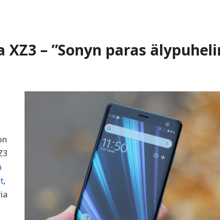
a XZ3 – ”Sonyn paras älypuheli
on
Z3
n
t
,
ria