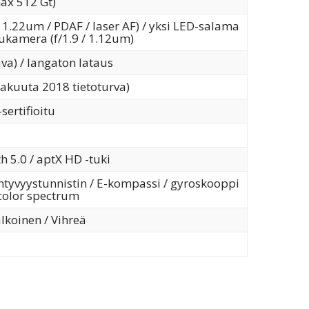
ax 512 Gt)
 1.22um / PDAF / laser AF) / yksi LED-salama
ukamera (f/1.9 / 1.12um)
va) / langaton lataus
okakuuta 2018 tietoturva)
sertifioitu
th 5.0 / aptX HD -tuki
iihtyvyystunnistin / E-kompassi / gyroskooppi
 color spectrum
lkoinen / Vihreä