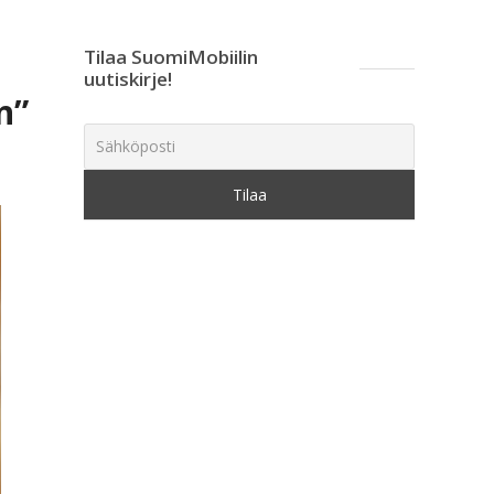
Tilaa SuomiMobiilin
uutiskirje!
n”