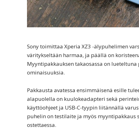
Sony toimittaa Xperia XZ3 -älypuhelimen vars
väritykseltään harmaa, ja päällä on koristee
Myyntipakkauksen takaosassa on lueteltuna pie
ominaisuuksia.
Pakkausta avatessa ensimmäisenä esille tulee
alapuolella on kuulokeadapteri sekä perint
käyttöohjeet ja USB-C-tyypin liitännällä varust
puhelin on testilaite ja myös myyntipakkaus 
ostettaessa.