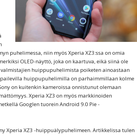
ä
n
yn puhelimessa, niin myös Xperia XZ3:ssa on omia
merkiksi OLED-näyttö, joka on kaartuva, eikä siinä ole
 valmistajien huippupuhelimista poiketen ainoastaan
ilpailevilla huippupuhelimilla on parhaimmillaan kolme
Sony on kuitenkin kameroissa onnistunut olemaan
ttämättömyys. Xperia XZ3 on myös markkinoiden
hetkellä Googlen tuorein Android 9.0 Pie -
y Xperia XZ3 -huippuälypuhelimeen. Artikkelissa tulen