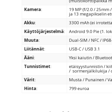
(muistikorttipaikka m
Kamera
:
19 MP (f/2.0 / 25mm /
ja 13 megapikselin et
Akku
:
3300 mAh (ei irrotetta
Käyttöjärjestelmä
:
Android 9.0 Pie (1. l
Muuta
:
Dual-SIM / NFC / IP68-
Liitännät
:
USB-C / USB 3.1
Ääni
:
Yksi kaiutin / Bluetoo
Tunnistimet
:
etäisyystunnistin / k
/ sormenjälkilukija /
Värit
:
Musta / Punainen / Va
Hinta
:
799 euroa