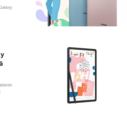
 Galaxy
xy
ä
bletin
t