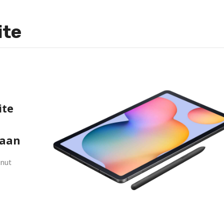
ite
ite
taan
unut