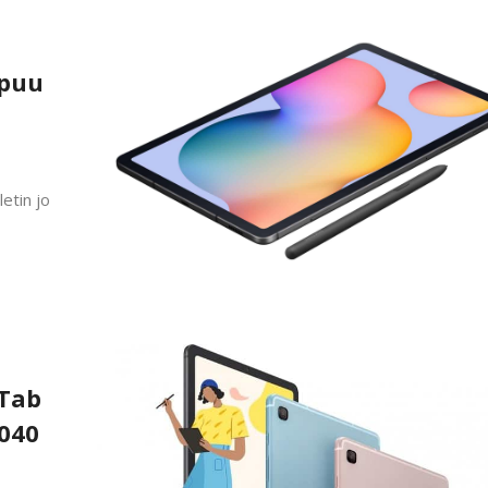
apuu
etin jo
 Tab
7040