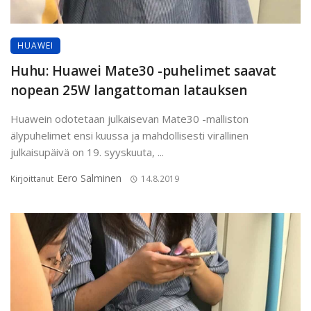
HUAWEI
Huhu: Huawei Mate30 -puhelimet saavat
nopean 25W langattoman latauksen
Huawein odotetaan julkaisevan Mate30 -malliston
älypuhelimet ensi kuussa ja mahdollisesti virallinen
julkaisupäivä on 19. syyskuuta, ...
Eero Salminen
Kirjoittanut
14.8.2019