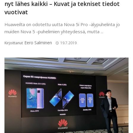
nyt lähes kaikki – Kuvat ja tekniset tiedot
vuotivat
Huaweilta on odotettu uutta Nova 5i Pro -älypuhelinta jo
muiden Nova 5 -puhelimien yhteydessä, mutta ...
Eero Salminen
Kirjoittanut
19.7.2019