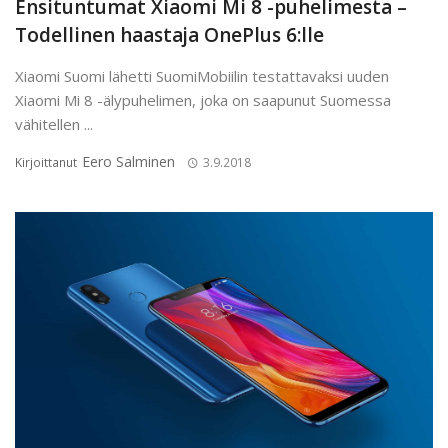
Ensituntumat Xiaomi Mi 8 -puhelimesta –
Todellinen haastaja OnePlus 6:lle
Xiaomi Suomi lähetti SuomiMobiilin testattavaksi uuden
Xiaomi Mi 8 -älypuhelimen, joka on saapunut Suomessa
vähitellen ...
Eero Salminen
Kirjoittanut
3.9.2018