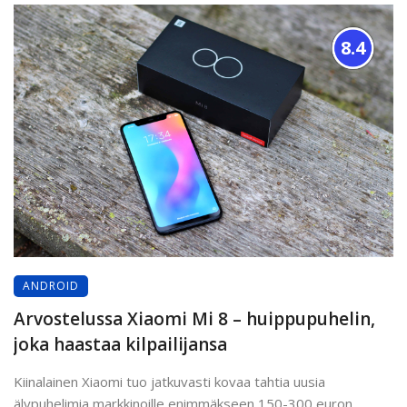
8.4
ANDROID
Arvostelussa Xiaomi Mi 8 – huippupuhelin,
joka haastaa kilpailijansa
Kiinalainen Xiaomi tuo jatkuvasti kovaa tahtia uusia
älypuhelimia markkinoille enimmäkseen 150-300 euron