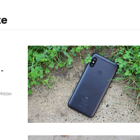
te
 -
yhtiön