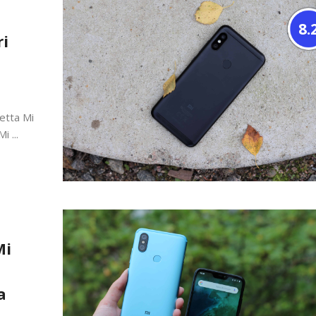
8.
ri
etta Mi
i ...
Mi
a