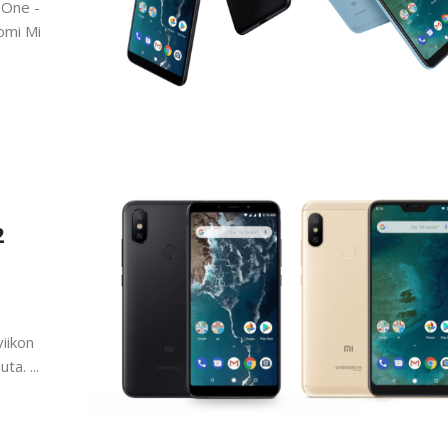
 One -
omi Mi
2
iikon
ta. ...