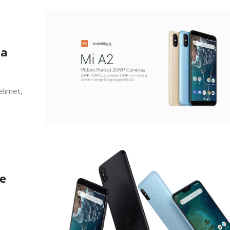
sa
elimet,
te