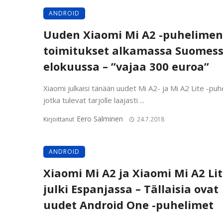
ANDROID
Uuden Xiaomi Mi A2 -puhelimen
toimitukset alkamassa Suomes
elokuussa – ”vajaa 300 euroa”
Xiaomi julkaisi tänään uudet Mi A2- ja Mi A2 Lite -puh
jotka tulevat tarjolle laajasti ...
Eero Salminen
Kirjoittanut
24.7.2018
ANDROID
Xiaomi Mi A2 ja Xiaomi Mi A2 Li
julki Espanjassa – Tällaisia ovat
uudet Android One -puhelimet