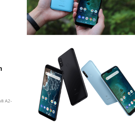
n
 Mi A2-