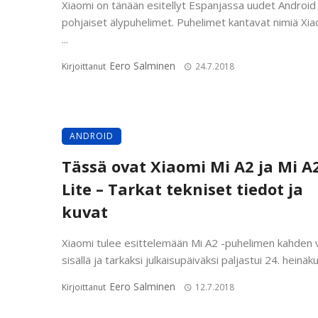
Xiaomi on tänään esitellyt Espanjassa uudet Android
pohjaiset älypuhelimet. Puhelimet kantavat nimiä Xia
...
Eero Salminen
Kirjoittanut
24.7.2018
ANDROID
Tässä ovat Xiaomi Mi A2 ja Mi A
Lite – Tarkat tekniset tiedot ja
kuvat
Xiaomi tulee esittelemään Mi A2 -puhelimen kahden v
sisällä ja tarkaksi julkaisupäiväksi paljastui 24. heinäkuu
Eero Salminen
Kirjoittanut
12.7.2018