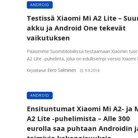
ANDROID
Testissä Xiaomi Mi A2 Lite – Suu
akku ja Android One tekevät
vaikutuksen
Pääsimme SuomiMobiilissa testaamaan Xiaomin tuor
A2 Lite -puhelinta, joka on edullisempi versio Xiaomi M
Eero Salminen
Kirjoittanut
9.9.2018
ANDROID
Ensituntumat Xiaomi Mi A2- ja 
A2 Lite -puhelimista – Alle 300
eurolla saa puhtaan Androidin j