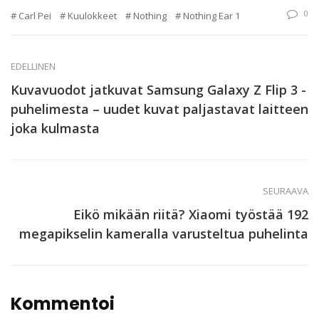
0
Carl Pei
Kuulokkeet
Nothing
Nothing Ear 1
EDELLINEN
Kuvavuodot jatkuvat Samsung Galaxy Z Flip 3 -
puhelimesta – uudet kuvat paljastavat laitteen
joka kulmasta
SEURAAVA
Eikö mikään riitä? Xiaomi työstää 192
megapikselin kameralla varusteltua puhelinta
Kommentoi