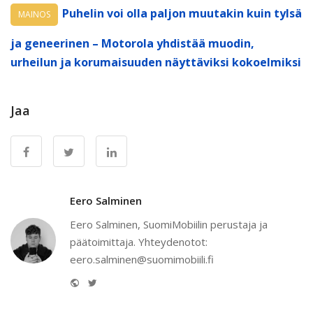
Puhelin voi olla paljon muutakin kuin tylsä
MAINOS
ja geneerinen – Motorola yhdistää muodin,
urheilun ja korumaisuuden näyttäviksi kokoelmiksi
Jaa
Eero Salminen
Eero Salminen, SuomiMobiilin perustaja ja
päätoimittaja. Yhteydenotot:
eero.salminen@suomimobiili.fi
Website
Twitter