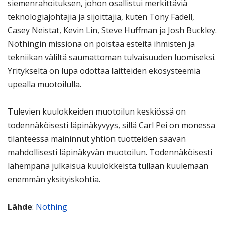
siemenrahoituksen, johon osallistui merkittäviä
teknologiajohtajia ja sijoittajia, kuten Tony Fadell,
Casey Neistat, Kevin Lin, Steve Huffman ja Josh Buckley.
Nothingin missiona on poistaa esteitä ihmisten ja
tekniikan väliltä saumattoman tulvaisuuden luomiseksi.
Yritykseltä on lupa odottaa laitteiden ekosysteemiä
upealla muotoilulla.
Tulevien kuulokkeiden muotoilun keskiössä on
todennäköisesti läpinäkyvyys, sillä Carl Pei on monessa
tilanteessa maininnut yhtiön tuotteiden saavan
mahdollisesti läpinäkyvän muotoilun. Todennäköisesti
lähempänä julkaisua kuulokkeista tullaan kuulemaan
enemmän yksityiskohtia.
Lähde
:
Nothing