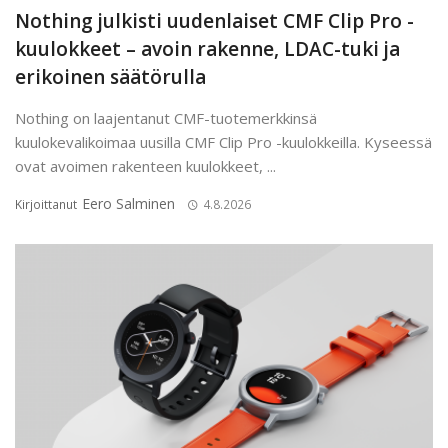
Nothing julkisti uudenlaiset CMF Clip Pro -
kuulokkeet – avoin rakenne, LDAC-tuki ja
erikoinen säätörulla
Nothing on laajentanut CMF-tuotemerkkinsä
kuulokevalikoimaa uusilla CMF Clip Pro -kuulokkeilla. Kyseessä
ovat avoimen rakenteen kuulokkeet, ...
Eero Salminen
Kirjoittanut
4.8.2026