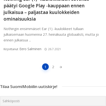
päätyi Google Play -kauppaan ennen
julkaisua – paljastaa kuulokkeiden
ominaisuuksia
Nothingin ensimmäiset Ear (1) -kuulokkeet tullaan
julkaisemaan huomenna 27. heinäkuuta globaalisti, mutta jo
ennen julkaisua ...
Eero Salminen
Kirjoittanut
26.7.2021
Artikkeleiden
1
2
navigointi
Tilaa SuomiMobiilin uutiskirje!