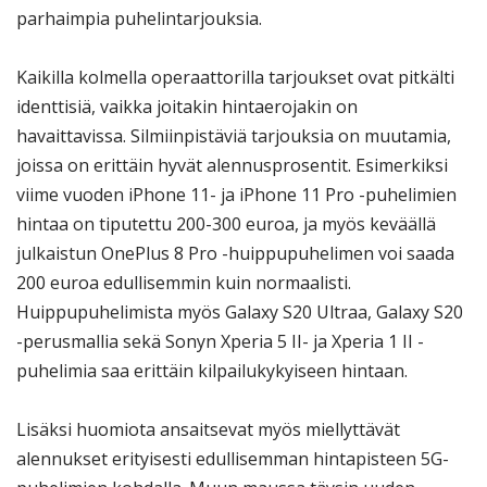
parhaimpia puhelintarjouksia.
Kaikilla kolmella operaattorilla tarjoukset ovat pitkälti
identtisiä, vaikka joitakin hintaerojakin on
havaittavissa. Silmiinpistäviä tarjouksia on muutamia,
joissa on erittäin hyvät alennusprosentit. Esimerkiksi
viime vuoden iPhone 11- ja iPhone 11 Pro -puhelimien
hintaa on tiputettu 200-300 euroa, ja myös keväällä
julkaistun OnePlus 8 Pro -huippupuhelimen voi saada
200 euroa edullisemmin kuin normaalisti.
Huippupuhelimista myös Galaxy S20 Ultraa, Galaxy S20
-perusmallia sekä Sonyn Xperia 5 II- ja Xperia 1 II -
puhelimia saa erittäin kilpailukykyiseen hintaan.
Lisäksi huomiota ansaitsevat myös miellyttävät
alennukset erityisesti edullisemman hintapisteen 5G-