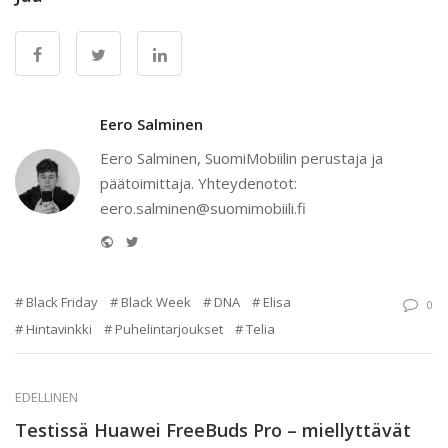
Eero Salminen
Eero Salminen, SuomiMobiilin perustaja ja
päätoimittaja. Yhteydenotot:
eero.salminen@suomimobiili.fi
Website
Twitter
Black Friday
Black Week
DNA
Elisa
0
Hintavinkki
Puhelintarjoukset
Telia
EDELLINEN
Testissä Huawei FreeBuds Pro – miellyttävät