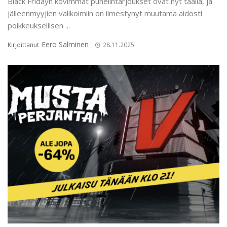
Black Fridayn kovimmat puhelintarjoukset ovat nyt täällä, ja
jälleenmyyjien valikoimiin on ilmestynyt muutama aidosti
poikkeuksellisen ...
Eero Salminen
Kirjoittanut
28.11.2025