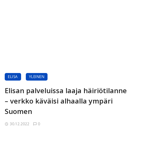
ELISA
YLEINEN
Elisan palveluissa laaja häiriötilanne
– verkko käväisi alhaalla ympäri
Suomen
30.12.2022
0