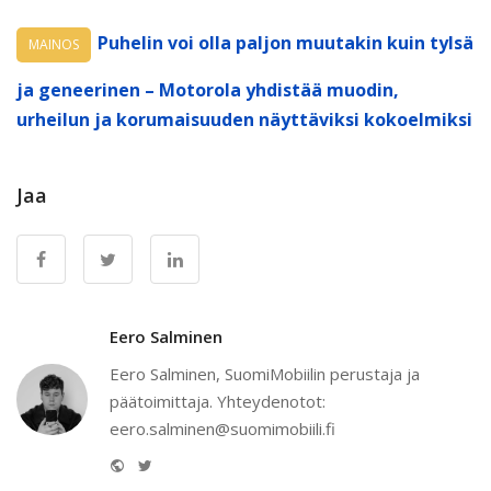
Puhelin voi olla paljon muutakin kuin tylsä
MAINOS
ja geneerinen – Motorola yhdistää muodin,
urheilun ja korumaisuuden näyttäviksi kokoelmiksi
Jaa
Eero Salminen
Eero Salminen, SuomiMobiilin perustaja ja
päätoimittaja. Yhteydenotot:
eero.salminen@suomimobiili.fi
Website
Twitter