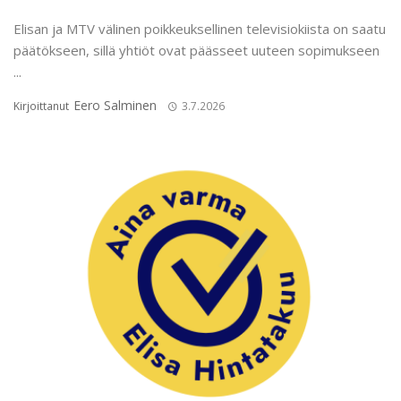
Elisan ja MTV välinen poikkeuksellinen televisiokiista on saatu
päätökseen, sillä yhtiöt ovat päässeet uuteen sopimukseen
...
Eero Salminen
Kirjoittanut
3.7.2026