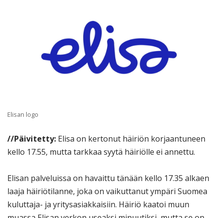
Elisan logo
//Päivitetty:
Elisa on kertonut häiriön korjaantuneen
kello 17.55, mutta tarkkaa syytä häiriölle ei annettu.
Elisan palveluissa on havaittu tänään kello 17.35 alkaen
laaja häiriötilanne, joka on vaikuttanut ympäri Suomea
kuluttaja- ja yritysasiakkaisiin. Häiriö kaatoi muun
muassa Elisan verkon useaksi minuutiksi, mutta se on