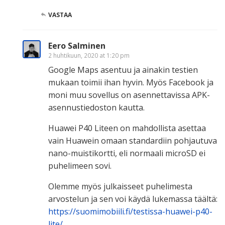
VASTAA
Eero Salminen
2 huhtikuun, 2020 at 1:20 pm
Google Maps asentuu ja ainakin testien
mukaan toimii ihan hyvin. Myös Facebook ja
moni muu sovellus on asennettavissa APK-
asennustiedoston kautta.
Huawei P40 Liteen on mahdollista asettaa
vain Huawein omaan standardiin pohjautuva
nano-muistikortti, eli normaali microSD ei
puhelimeen sovi.
Olemme myös julkaisseet puhelimesta
arvostelun ja sen voi käydä lukemassa täältä:
https://suomimobiili.fi/testissa-huawei-p40-
lite/