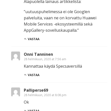
Alapuolella lainaus artikkelista:
”uutuuspuhelimessa ei ole Googlen
palveluita, vaan ne on korvattu Huawei
Mobile Services -ekosysteemillä sekä
AppGallery-sovelluskaupalla.”
VASTAA
Onni Tanninen
28 helmikuun, 2020 at 7:56 am
Kannattaa käydä Specsaversillä
VASTAA
Palliperse69
28 helmikuun, 2020 at 8:08 pm
Ok
VASTAA