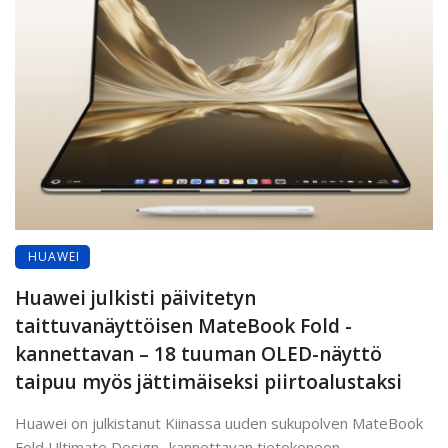
HUAWEI
Huawei julkisti päivitetyn
taittuvanäyttöisen MateBook Fold -
kannettavan – 18 tuuman OLED-näyttö
taipuu myös jättimäiseksi piirtoalustaksi
Huawei on julkistanut Kiinassa uuden sukupolven MateBook
Fold Ultimate Design -kannettavan tietokoneen.