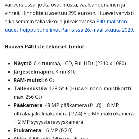
väriversiossa, jotka ovat musta, vaaleanpunainen ja
vihreä. Hinnoittelu asettuu 299 euroon. Huawei vahvisti
aikaisemmin tällä viikolla julkaisevansa
P40-mallston
uudet huippupuhelimet Pariisissa 26. maaliskuuta 2020.
Huawei P40 Lite tekniset tiedot:
Näyttö
: 6,4 tuumaa, LCD, Full HD+ (2310 x 1080)
Järjestelmäpiiri
: Kirin 810
RAM-muisti
: 6 Gt
Tallennustila
: 128 Gt + (Huawei nano-muistikortti
max. 256 Gt)
Pääkamera
: 48 MP pääkamera (f/1.8) + 8 MP
ultralaajakulmakamera (f/2.4) + 2 MP makrokamera
+ 2 MP syvyysterävyyskamera
Etukamera
: 16 MP (f/2.0)
Akku
: 4200 mAh (40w pikaltaus)