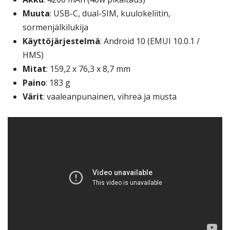
Muuta
: USB-C, dual-SIM, kuulokeliitin,
sormenjälkilukija
Käyttöjärjestelmä
: Android 10 (EMUI 10.0.1 /
HMS)
Mitat
: 159,2 x 76,3 x 8,7 mm
Paino
: 183 g
Värit
: vaaleanpunainen, vihreä ja musta