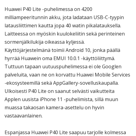
Huawei P40 Lite -puhelimessa on 4200
milliampeeritunnin akku, jota ladataan USB-C-tyypin
latausliittimen kautta jopa 40 watin pikalatauksella.
Laitteessa on myöskin kuulokeliitin sekä perinteinen
sormenjälkilukija oikeassa kyljessä.
Käyttöjärjestelmänä toimii Android 10, jonka päällä
hyrrää Huawein oma EMUI 10.0.1 -käyttöliittymä.
Tuttuun tapaan uutuuspuhelimessa ei ole Googlen
palveluita, vaan ne on korvattu Huawei Mobile Services
-ekosysteemillä sekä AppGallery-sovelluskaupalla.
Ulkoisesti P40 Lite on saanut selvästi vaikutteita
Applen uusista iPhone 11 -puhelimista, sillä muun
muassa takaosan kamera-asettelu on hyvin
vastaavanlainen.
Espanjassa Huawei P40 Lite saapuu tarjolle kolmessa