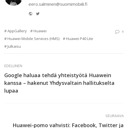
eero.salminen@suomimobiili.fi
Website
Twitter
AppGallery
Huawei
9
Huawei Mobile Services (HMS)
Huawei P40 Lite
Julkaisu
EDELLINEN
Google haluaa tehdä yhteistyötä Huawein
kanssa – hakenut Yhdysvaltain hallitukselta
lupaa
SEURAAVA
Huawei-pomo vahvisti: Facebook, Twitter ja