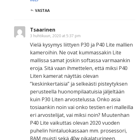
VASTAA
Tsaarinen
3 huhtikuun, 2020 at 5:37 pm
Vielä kysymys liittyen P30 ja P40 Lite mallien
kameroihin. Ne ovat kummassakin Lite
mallissa samat joskin softassa varmaankin
eroja. Sitä vaan ihmettelen, että miksi P40
Liten kamerat näyttäs olevan
”keskinkertaisia” ja selkeästi pisteytyksen
perusteella huonompilaatuisia jäljeltään
kuin P30 Liten arvostelussa. Onko asia
tosiaankin noin vai onko testien eri malleilla
eri arvostelijat, vai miksi noin? Muutenhan
P40 Lite vaikuttas olevan 2020 vuoden
puhelin hintaluokassaan mm. prosessori,
RAM muisti sekä 40w pikalaturineen.