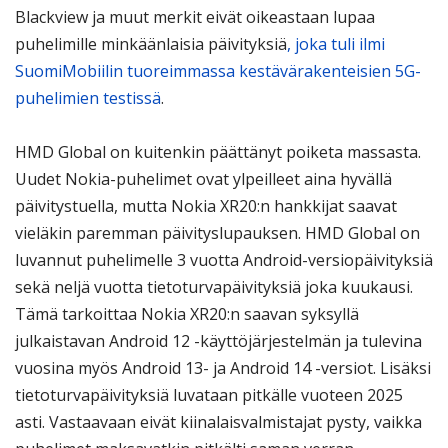
Blackview ja muut merkit eivät oikeastaan lupaa
puhelimille minkäänlaisia päivityksiä
, joka tuli ilmi
SuomiMobiilin tuoreimmassa kestävärakenteisien 5G-
puhelimien testissä
.
HMD Global on kuitenkin päättänyt poiketa massasta.
Uudet Nokia-puhelimet ovat ylpeilleet aina hyvällä
päivitystuella, mutta Nokia XR20:n hankkijat saavat
vieläkin paremman päivityslupauksen. HMD Global on
luvannut puhelimelle 3 vuotta Android-versiopäivityksiä
sekä neljä vuotta tietoturvapäivityksiä joka kuukausi.
Tämä tarkoittaa Nokia XR20:n saavan syksyllä
julkaistavan Android 12 -käyttöjärjestelmän ja tulevina
vuosina myös Android 13- ja Android 14 -versiot. Lisäksi
tietoturvapäivityksiä luvataan pitkälle vuoteen 2025
asti. Vastaavaan eivät kiinalaisvalmistajat pysty, vaikka