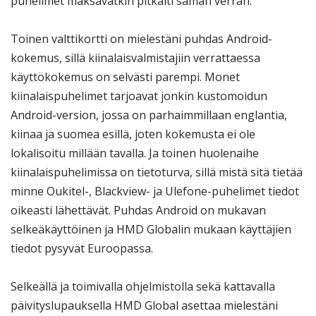
puhelimet maksavatkin pitkälti saman verran.
Toinen valttikortti on mielestäni puhdas Android-
kokemus, sillä kiinalaisvalmistajiin verrattaessa
käyttökokemus on selvästi parempi. Monet
kiinalaispuhelimet tarjoavat jonkin kustomoidun
Android-version, jossa on parhaimmillaan englantia,
kiinaa ja suomea esillä, joten kokemusta ei ole
lokalisoitu millään tavalla. Ja toinen huolenaihe
kiinalaispuhelimissa on tietoturva, sillä mistä sitä tietää
minne Oukitel-, Blackview- ja Ulefone-puhelimet tiedot
oikeasti lähettävät. Puhdas Android on mukavan
selkeäkäyttöinen ja HMD Globalin mukaan käyttäjien
tiedot pysyvät Euroopassa.
Selkeällä ja toimivalla ohjelmistolla sekä kattavalla
päivityslupauksella HMD Global asettaa mielestäni