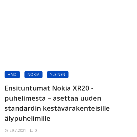
HMD
NOKIA
YLEINEN
Ensituntumat Nokia XR20 -
puhelimesta – asettaa uuden
standardin kestävärakenteisille
älypuhelimille
29.7.2021
0