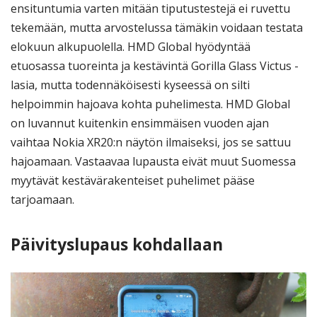
ensituntumia varten mitään tiputustestejä ei ruvettu
tekemään, mutta arvostelussa tämäkin voidaan testata
elokuun alkupuolella. HMD Global hyödyntää
etuosassa tuoreinta ja kestävintä Gorilla Glass Victus -
lasia, mutta todennäköisesti kyseessä on silti
helpoimmin hajoava kohta puhelimesta. HMD Global
on luvannut kuitenkin ensimmäisen vuoden ajan
vaihtaa Nokia XR20:n näytön ilmaiseksi, jos se sattuu
hajoamaan. Vastaavaa lupausta eivät muut Suomessa
myytävät kestävärakenteiset puhelimet pääse
tarjoamaan.
Päivityslupaus kohdallaan