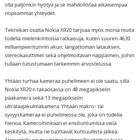
olla paljonkin hyötyä ja se mahdollistaa aikaisempaa
nopeammat yhteydet.
Tekniikan osalta Nokia XR20 tarjoaa myös monia muita
todella mielenkiintoisia ratkaisuja, kuten suuren 4630
milliampeeritunnin akun, langattoman latauksen,
stereokaiuttimet sekä ohjelmoitavan näppäimen, joihin
tullaan tutustumaan tarkemmin arvostelussa.
Yhtään turhaa kameraa puhelimeen ei ole saatu, sillä
Nokia XR20:n takaosassa on 48 megapikselin
pääkamera sekä 13 megapikselin
ultralaajakulmakamera. Yhtään makro- tai
syvyyskameraa ei puhelimessa ole, joka on todella
hienoa. Kameroihinkaan ei ensituntumissa vielä
keskitytä, mutta ne tuottavat kohtuullista jälkeä.
Alapuolella on muutamia kameroilla otettuja kuvia,