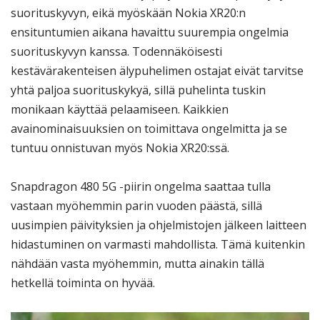
suorituskyvyn, eikä myöskään Nokia XR20:n
ensituntumien aikana havaittu suurempia ongelmia
suorituskyvyn kanssa. Todennäköisesti
kestävärakenteisen älypuhelimen ostajat eivät tarvitse
yhtä paljoa suorituskykyä, sillä puhelinta tuskin
monikaan käyttää pelaamiseen. Kaikkien
avainominaisuuksien on toimittava ongelmitta ja se
tuntuu onnistuvan myös Nokia XR20:ssä.
Snapdragon 480 5G -piirin ongelma saattaa tulla
vastaan myöhemmin parin vuoden päästä, sillä
uusimpien päivityksien ja ohjelmistojen jälkeen laitteen
hidastuminen on varmasti mahdollista. Tämä kuitenkin
nähdään vasta myöhemmin, mutta ainakin tällä
hetkellä toiminta on hyvää.