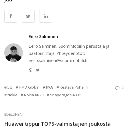
Eero Salminen
Eero Salminen, SuomiMobiilin perustaja ja
päätoimittaja. Yhteydenotot:
eero.salminen@suomimobiili.fi
Website
Twitter
5G
HMD Global
IP68
Kestävä Puhelin
0
Nokia
Nokia XR20
Snapdragon 480 5G
EDELLINEN
Huawei tippui TOP5-valmistajien joukosta