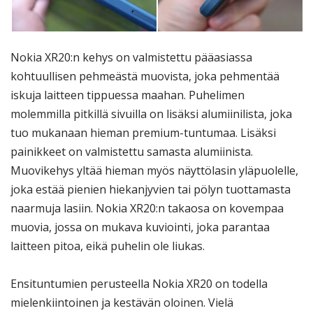
Nokia XR20:n kehys on valmistettu pääasiassa
kohtuullisen pehmeästä muovista, joka pehmentää
iskuja laitteen tippuessa maahan. Puhelimen
molemmilla pitkillä sivuilla on lisäksi alumiinilista, joka
tuo mukanaan hieman premium-tuntumaa. Lisäksi
painikkeet on valmistettu samasta alumiinista.
Muovikehys yltää hieman myös näyttölasin yläpuolelle,
joka estää pienien hiekanjyvien tai pölyn tuottamasta
naarmuja lasiin. Nokia XR20:n takaosa on kovempaa
muovia, jossa on mukava kuviointi, joka parantaa
laitteen pitoa, eikä puhelin ole liukas.
Ensituntumien perusteella Nokia XR20 on todella
mielenkiintoinen ja kestävän oloinen. Vielä