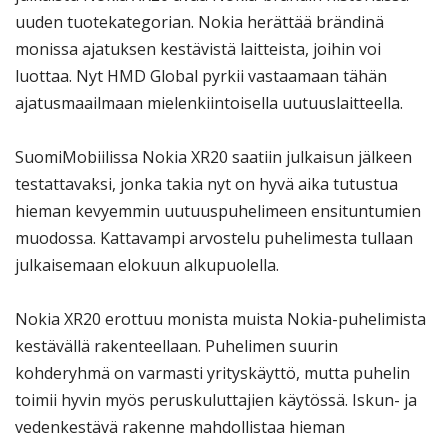
uuden tuotekategorian. Nokia herättää brändinä
monissa ajatuksen kestävistä laitteista, joihin voi
luottaa. Nyt HMD Global pyrkii vastaamaan tähän
ajatusmaailmaan mielenkiintoisella uutuuslaitteella.
SuomiMobiilissa Nokia XR20 saatiin julkaisun jälkeen
testattavaksi, jonka takia nyt on hyvä aika tutustua
hieman kevyemmin uutuuspuhelimeen ensituntumien
muodossa. Kattavampi arvostelu puhelimesta tullaan
julkaisemaan elokuun alkupuolella.
Nokia XR20 erottuu monista muista Nokia-puhelimista
kestävällä rakenteellaan. Puhelimen suurin
kohderyhmä on varmasti yrityskäyttö, mutta puhelin
toimii hyvin myös peruskuluttajien käytössä. Iskun- ja
vedenkestävä rakenne mahdollistaa hieman