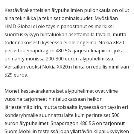
Kestävärakenteisien älypuhelimien pullonkaula on ollut
aina tekniikka ja tekniset ominaisuudet. Myöskään
HMD Global ei ole täysin panostanut esimerkiksi
suorituskykyyn hintaluokan asettamalla tavalla, mutta
todennäköisesti kyseessä ei ole ongelma. Nokia XR20
perustuu Snapdragon 480 5G -järjestelmäpiiriin, joka
on nähty monissa 200-300 euron älypuhelimissa.
Vertailun vuoksi Nokia XR20:n hinta on edullisimmillaan
529 euroa.
Monet kestävärakenteiset älypuhelimet ovat viime
vuosina tarjonneet hintaluokassaan heikon
järjestelmäpiirin, mutta toisaalta kyseessä on täysin eri
kohderyhmälle suunnattu laite kuin perinteiset 500
euron älypuhelimet. Snapdragon 480 5G on tarjonnut
SuomiMobiilin testeissä jopa yllättävän kilpailukykyisen