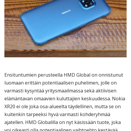
Ensituntumien perusteella HMD Global on onnistunut
luomaan erittäin potentiaalisen puhelimen, jolle on
varmasti kysyntää yritysmaailmassa sekä aktiivisen
elämäntavan omaavien kuluttajien keskuudessa. Nokia
XR20 ei ole joka osa-alueelta täydellinen, mutta se on
kuitenkin tarpeeksi hyvä varmasti kohderyhmää
ajatellen. HMD Globalilla on nyt käsissään tuote, joka
voi oikeasti olla potentiaalinen vaihtoehto kestävää