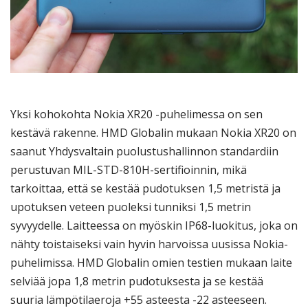
Yksi kohokohta Nokia XR20 -puhelimessa on sen
kestävä rakenne. HMD Globalin mukaan Nokia XR20 on
saanut Yhdysvaltain puolustushallinnon standardiin
perustuvan MIL-STD-810H-sertifioinnin, mikä
tarkoittaa, että se kestää pudotuksen 1,5 metristä ja
upotuksen veteen puoleksi tunniksi 1,5 metrin
syvyydelle. Laitteessa on myöskin IP68-luokitus, joka on
nähty toistaiseksi vain hyvin harvoissa uusissa Nokia-
puhelimissa. HMD Globalin omien testien mukaan laite
selviää jopa 1,8 metrin pudotuksesta ja se kestää
suuria lämpötilaeroja +55 asteesta -22 asteeseen.