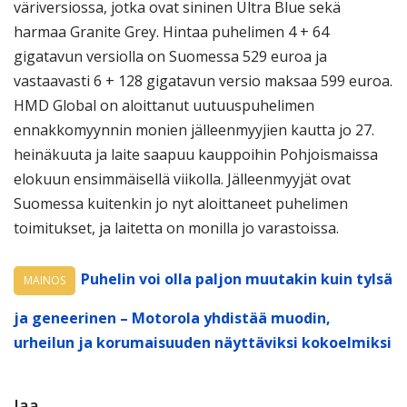
väriversiossa, jotka ovat sininen Ultra Blue sekä
harmaa Granite Grey. Hintaa puhelimen 4 + 64
gigatavun versiolla on Suomessa 529 euroa ja
vastaavasti 6 + 128 gigatavun versio maksaa 599 euroa.
HMD Global on aloittanut uutuuspuhelimen
ennakkomyynnin monien jälleenmyyjien kautta jo 27.
heinäkuuta ja laite saapuu kauppoihin Pohjoismaissa
elokuun ensimmäisellä viikolla. Jälleenmyyjät ovat
Suomessa kuitenkin jo nyt aloittaneet puhelimen
toimitukset, ja laitetta on monilla jo varastoissa.
Puhelin voi olla paljon muutakin kuin tylsä
MAINOS
ja geneerinen – Motorola yhdistää muodin,
urheilun ja korumaisuuden näyttäviksi kokoelmiksi
Jaa