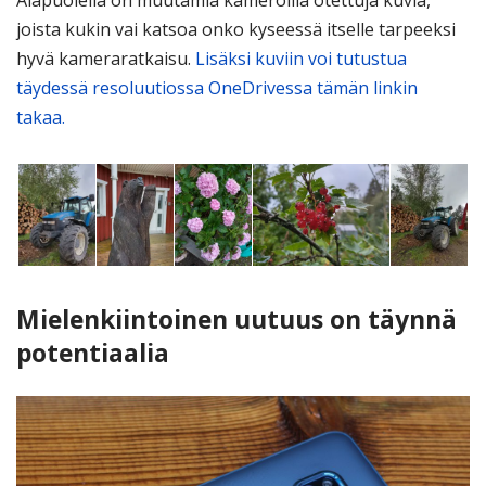
joista kukin vai katsoa onko kyseessä itselle tarpeeksi
hyvä kameraratkaisu.
Lisäksi kuviin voi tutustua
täydessä resoluutiossa OneDrivessa tämän linkin
takaa.
Mielenkiintoinen uutuus on täynnä
potentiaalia