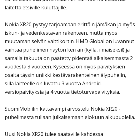
laitetta etsiville kuluttajille.
Nokia XR20 pystyy tarjoamaan erittäin jämäkän ja myös
iskun- ja vedenkestävän rakenteen, mutta myös
muutaman selvän valttikortin. HMD Global on luvannut
vaihtaa puhelimen näytön kerran (kyllä, ilmaiseksi!) ja
samalla takuuta on päätetty pidentää aikaisemmasta 2
vuodesta 3 vuoteen. Kyseessä on myös päivityksien
osalta täysin uniikki kestävärakenteinen älypuhelin,
sillä laitteelle on luvattu 3 vuotta Android-
versiopäivityksiä ja 4 vuotta tietoturvapäivityksiä.
SuomiMobiilin kattavampi arvostelu Nokia XR20 -
puhelimesta tullaan julkaisemaan elokuun alkupuolella.
Uusi Nokia XR20 tulee saataville kahdessa