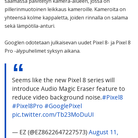
saamassa päivitetyn kamera-alueen, jossa on
pillerinmuotoinen leikkaus kameroille. Kameroita on
yhteensä kolme kappaletta, joiden rinnalla on salama
sekä lämpötila-anturi.
Googlen odotetaan julkaisevan uudet Pixel 8- ja Pixel 8
Pro -älypuhelimet syksyn aikana.
Seems like the new Pixel 8 series will
introduce Audio Magic Eraser feature to
reduce video background noise.
#Pixel8
#Pixel8Pro
#GooglePixel
pic.twitter.com/Tb23MoDuUI
— EZ (@EZ8622647227573)
August 11,