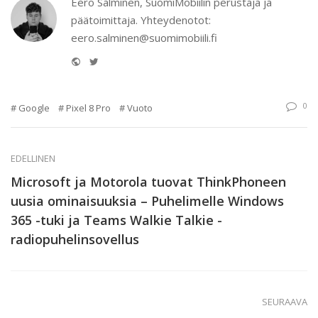
Eero Salminen, SuomiMobiilin perustaja ja
päätoimittaja. Yhteydenotot:
eero.salminen@suomimobiili.fi
Website
Twitter
0
Google
Pixel 8 Pro
Vuoto
EDELLINEN
Microsoft ja Motorola tuovat ThinkPhoneen
uusia ominaisuuksia – Puhelimelle Windows
365 -tuki ja Teams Walkie Talkie -
radiopuhelinsovellus
SEURAAVA