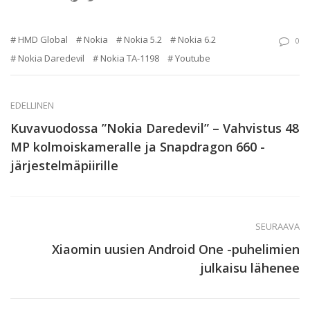
HMD Global
Nokia
Nokia 5.2
Nokia 6.2
0
Nokia Daredevil
Nokia TA-1198
Youtube
EDELLINEN
Kuvavuodossa ”Nokia Daredevil” – Vahvistus 48
MP kolmoiskameralle ja Snapdragon 660 -
järjestelmäpiirille
SEURAAVA
Xiaomin uusien Android One -puhelimien
julkaisu lähenee