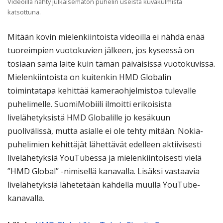
Videoilla nähty julkaisematon puhelin useista kuvakulmista
katsottuna.
Mitään kovin mielenkiintoista videoilla ei nähdä enää
tuoreimpien vuotokuvien jälkeen, jos kyseessä on
tosiaan sama laite kuin tämän päiväisissä vuotokuvissa.
Mielenkiintoista on kuitenkin HMD Globalin
toimintatapa kehittää kameraohjelmistoa tulevalle
puhelimelle. SuomiMobiili ilmoitti erikoisista
livelähetyksistä HMD Globalille jo kesäkuun
puolivälissä, mutta asialle ei ole tehty mitään. Nokia-
puhelimien kehittäjät lähettävät edelleen aktiivisesti
livelähetyksiä YouTubessa ja mielenkiintoisesti vielä
”HMD Global” -nimisellä kanavalla. Lisäksi vastaavia
livelähetyksiä lähetetään kahdella muulla YouTube-
kanavalla.