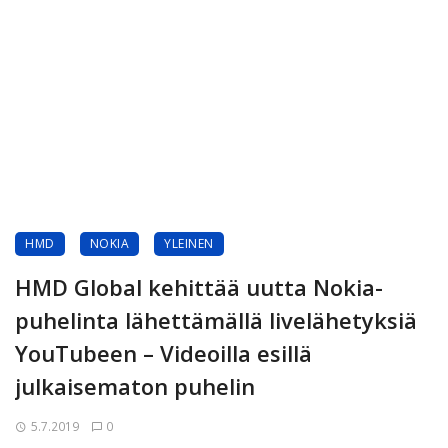
HMD
NOKIA
YLEINEN
HMD Global kehittää uutta Nokia-
puhelinta lähettämällä livelähetyksiä
YouTubeen – Videoilla esillä
julkaisematon puhelin
5.7.2019
0