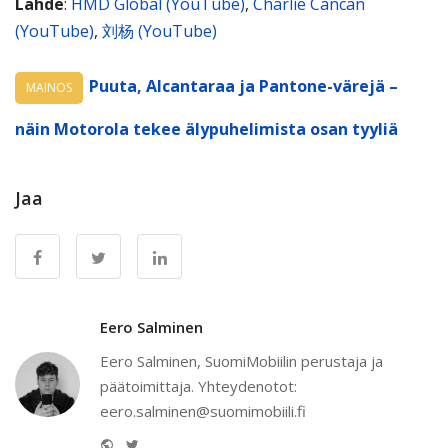
Lähde
:
HMD Global (YouTube)
,
Charlie Cancan
(YouTube)
,
刘杨 (YouTube)
Puuta, Alcantaraa ja Pantone-värejä –
MAINOS
näin Motorola tekee älypuhelimista osan tyyliä
Jaa
Eero Salminen
Eero Salminen, SuomiMobiilin perustaja ja
päätoimittaja. Yhteydenotot:
eero.salminen@suomimobiili.fi
Website
Twitter