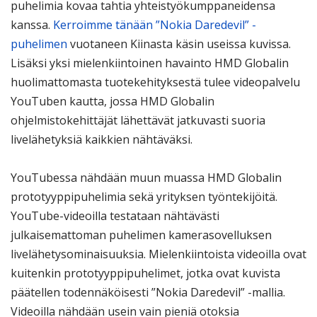
puhelimia kovaa tahtia yhteistyökumppaneidensa
kanssa.
Kerroimme tänään ”Nokia Daredevil” -
puhelimen
vuotaneen Kiinasta käsin useissa kuvissa.
Lisäksi yksi mielenkiintoinen havainto HMD Globalin
huolimattomasta tuotekehityksestä tulee videopalvelu
YouTuben kautta, jossa HMD Globalin
ohjelmistokehittäjät lähettävät jatkuvasti suoria
livelähetyksiä kaikkien nähtäväksi.
YouTubessa nähdään muun muassa HMD Globalin
prototyyppipuhelimia sekä yrityksen työntekijöitä.
YouTube-videoilla testataan nähtävästi
julkaisemattoman puhelimen kamerasovelluksen
livelähetysominaisuuksia. Mielenkiintoista videoilla ovat
kuitenkin prototyyppipuhelimet, jotka ovat kuvista
päätellen todennäköisesti ”Nokia Daredevil” -mallia.
Videoilla nähdään usein vain pieniä otoksia