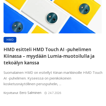
HMD
HMD esitteli HMD Touch AI -puhelimen
Kiinassa – myydään Lumia-muotoilulla ja
tekoälyn kanssa
Suomalainen HMD on esitellyt Kiinan markkinoille HMD Touch
AI -puhelimen. Kyseessä on pienikokoinen
kosketusnäytöllinen peruspuhelin, ...
Eero Salminen
Kirjoittanut
24.7.2026