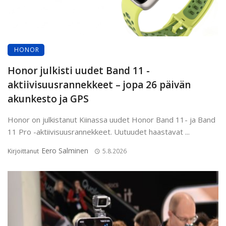
HONOR
Honor julkisti uudet Band 11 -
aktiivisuusrannekkeet – jopa 26 päivän
akunkesto ja GPS
Honor on julkistanut Kiinassa uudet Honor Band 11- ja Band
11 Pro -aktiivisuusrannekkeet. Uutuudet haastavat ...
Eero Salminen
Kirjoittanut
5.8.2026