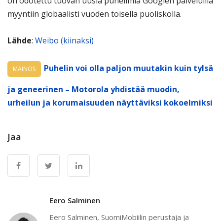
on odotettu tuovan uusia puhelimia Googlen palveluilla
myyntiin globaalisti vuoden toisella puoliskolla.
Lähde
:
Weibo (kiinaksi)
Puhelin voi olla paljon muutakin kuin tylsä
MAINOS
ja geneerinen – Motorola yhdistää muodin,
urheilun ja korumaisuuden näyttäviksi kokoelmiksi
Jaa
Eero Salminen
Eero Salminen, SuomiMobiilin perustaja ja