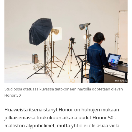
Studiossa otetussa kuvassa tietokoneen näytöllä odotetaan olevan
Honor 50.
Huaweista itsenäistänyt Honor on huhujen mukaan
julkaisemassa toukokuun aikana uudet Honor 50 -
malliston älypuhelimet, mutta yhtiö ei ole asiaa vielä