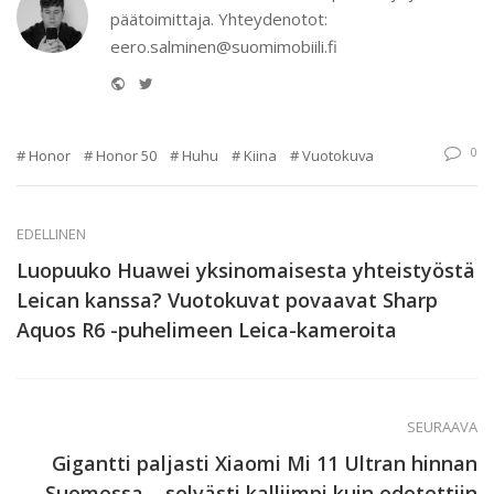
päätoimittaja. Yhteydenotot:
eero.salminen@suomimobiili.fi
Website
Twitter
0
Honor
Honor 50
Huhu
Kiina
Vuotokuva
EDELLINEN
Luopuuko Huawei yksinomaisesta yhteistyöstä
Leican kanssa? Vuotokuvat povaavat Sharp
Aquos R6 -puhelimeen Leica-kameroita
SEURAAVA
Gigantti paljasti Xiaomi Mi 11 Ultran hinnan
Suomessa – selvästi kalliimpi kuin odotettiin