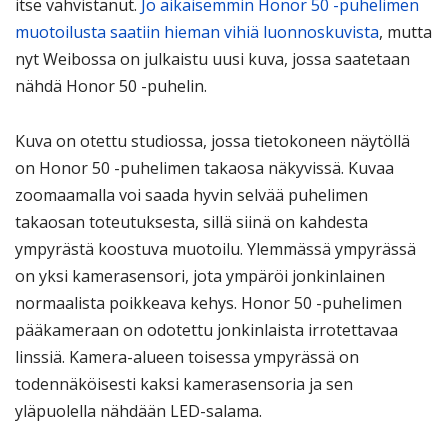
itse vahvistanut.
Jo aikaisemmin Honor 50 -puhelimen
muotoilusta saatiin hieman vihiä luonnoskuvista
, mutta
nyt Weibossa on julkaistu uusi kuva, jossa saatetaan
nähdä Honor 50 -puhelin.
Kuva on otettu studiossa, jossa tietokoneen näytöllä
on Honor 50 -puhelimen takaosa näkyvissä. Kuvaa
zoomaamalla voi saada hyvin selvää puhelimen
takaosan toteutuksesta, sillä siinä on kahdesta
ympyrästä koostuva muotoilu. Ylemmässä ympyrässä
on yksi kamerasensori, jota ympäröi jonkinlainen
normaalista poikkeava kehys. Honor 50 -puhelimen
pääkameraan on odotettu jonkinlaista irrotettavaa
linssiä. Kamera-alueen toisessa ympyrässä on
todennäköisesti kaksi kamerasensoria ja sen
yläpuolella nähdään LED-salama.