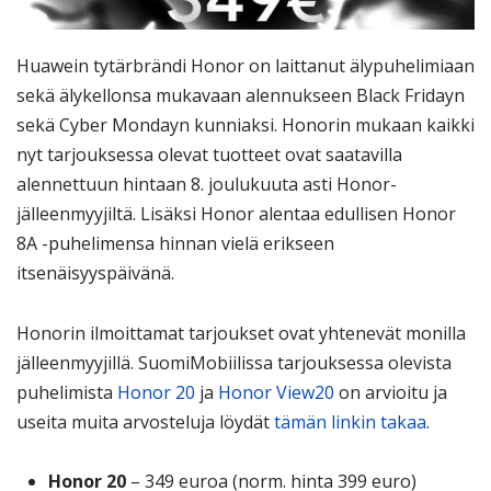
Huawein tytärbrändi Honor on laittanut älypuhelimiaan
sekä älykellonsa mukavaan alennukseen Black Fridayn
sekä Cyber Mondayn kunniaksi. Honorin mukaan kaikki
nyt tarjouksessa olevat tuotteet ovat saatavilla
alennettuun hintaan 8. joulukuuta asti Honor-
jälleenmyyjiltä. Lisäksi Honor alentaa edullisen Honor
8A -puhelimensa hinnan vielä erikseen
itsenäisyyspäivänä.
Honorin ilmoittamat tarjoukset ovat yhtenevät monilla
jälleenmyyjillä. SuomiMobiilissa tarjouksessa olevista
puhelimista
Honor 20
ja
Honor View20
on arvioitu ja
useita muita arvosteluja löydät
tämän linkin takaa
.
Honor 20
– 349 euroa (norm. hinta 399 euro)