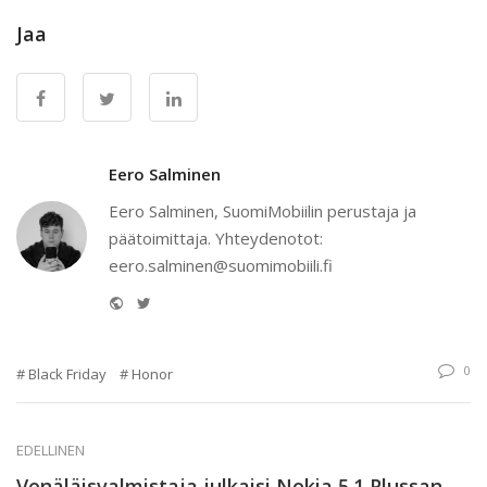
Jaa
Eero Salminen
Eero Salminen, SuomiMobiilin perustaja ja
päätoimittaja. Yhteydenotot:
eero.salminen@suomimobiili.fi
Website
Twitter
0
Black Friday
Honor
EDELLINEN
Venäläisvalmistaja julkaisi Nokia 5.1 Plussan