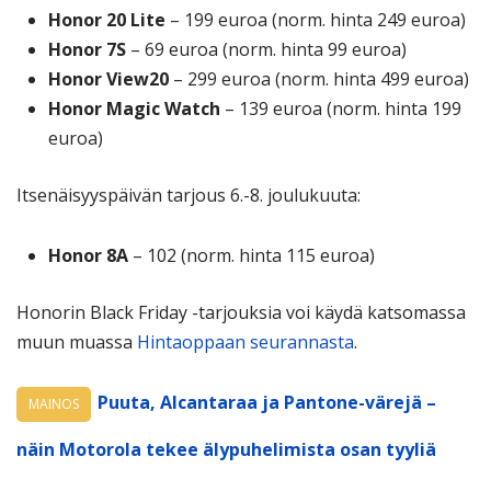
Honor 20 Lite
– 199 euroa (norm. hinta 249 euroa)
Honor 7S
– 69 euroa (norm. hinta 99 euroa)
Honor View20
– 299 euroa (norm. hinta 499 euroa)
Honor Magic Watch
– 139 euroa (norm. hinta 199
euroa)
Itsenäisyyspäivän tarjous 6.-8. joulukuuta:
Honor 8A
– 102 (norm. hinta 115 euroa)
Honorin Black Friday -tarjouksia voi käydä katsomassa
muun muassa
Hintaoppaan seurannasta
.
Puuta, Alcantaraa ja Pantone-värejä –
MAINOS
näin Motorola tekee älypuhelimista osan tyyliä